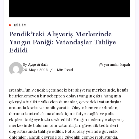
EĞITIM
Pendik’teki Alışveriş Merkezinde
Yangın Paniği: Vatandaşlar Tahliye
Edildi
Pendik’teki
By
Ayşe Arslan
yorumlar kapalı
Alışveriş
20 Mayıs 2026
1 Min Read
Merkezinde
Yangın
Paniği:
İstanbul’un Pendik ilçesindeki bir alışveriş merkezinde, henüz
Vatandaşlar
belirlenemeyen bir sebepten dolayı yangın çıktı. Yangının
Tahliye
Edildi
çıkışıyla birlikte yükselen dumanlar, çevredeki vatandaşlar
için
arasında korku ve panik yarattı. Olayın hemen ardından,
durumu kontrol altına almak için itfaiye, sağlık ve polis
ekipleri bölgeye hızla sevk edildi. Yangın nedeniyle alışveriş
merkezinde bulunan tüm vatandaşlar, güvenlik tedbirleri
doğrultusunda tahliye edildi. Polis, olay yerinde güvenlik
önlemleri alarak çevrede bir güvenlik çemberi oluşturdu.