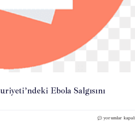
yeti’ndeki Ebola Salgısını
DSÖ,
yorumlar kapal
Kongo
Demokratik