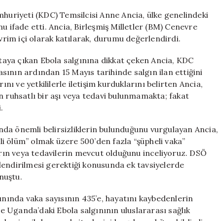
Cumhuriyeti’nd
Ebola
riyeti (KDC) Temsilcisi Anne Ancia, ülke genelindeki
Salgısını
u ifade etti. Ancia, Birleşmiş Milletler (BM) Cenevre
Değerlendirdi:
evrim içi olarak katılarak, durumu değerlendirdi.
Durum
Ciddi
aya çıkan Ebola salgınına dikkat çeken Ancia, KDC
için
ının ardından 15 Mayıs tarihinde salgın ilan ettiğini
ını ve yetkililerle iletişim kurduklarını belirten Ancia,
n ruhsatlı bir aşı veya tedavi bulunmamakta; fakat
.
da önemli belirsizliklerin bulunduğunu vurgulayan Ancia,
eli ölüm” olmak üzere 500’den fazla “şüpheli vaka”
ların veya tedavilerin mevcut olduğunu inceliyoruz. DSÖ
lendirilmesi gerektiği konusunda ek tavsiyelerde
nuştu.
ında vaka sayısının 435’e, hayatını kaybedenlerin
 ve Uganda’daki Ebola salgınının uluslararası sağlık