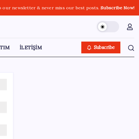
o our newsletter & never miss our best posts.
Subscribe Now!
TIM
İLETİŞİM
Subscribe
SON YAZILAR
Quick Sigorta’nın Halka Arzı Başarıyla
Tamamlandı