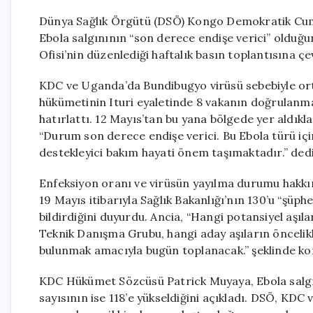
Dünya Sağlık Örgütü (DSÖ) Kongo Demokratik Cumhu
Ebola salgınının “son derece endişe verici” olduğun
Ofisi’nin düzenlediği haftalık basın toplantısına ç
KDC ve Uganda’da Bundibugyo virüsü sebebiyle ort
hükümetinin Ituri eyaletinde 8 vakanın doğrulanmas
hatırlattı. 12 Mayıs’tan bu yana bölgede yer aldıklar
“Durum son derece endişe verici. Bu Ebola türü içi
destekleyici bakım hayati önem taşımaktadır.” dedi
Enfeksiyon oranı ve virüsün yayılma durumu hakkın
19 Mayıs itibarıyla Sağlık Bakanlığı’nın 130’u “şüph
bildirdiğini duyurdu. Ancia, “Hangi potansiyel aşı
Teknik Danışma Grubu, hangi aday aşıların öncelik
bulunmak amacıyla bugün toplanacak.” şeklinde ko
KDC Hükümet Sözcüsü Patrick Muyaya, Ebola salgın
sayısının ise 118’e yükseldiğini açıkladı. DSÖ, KDC