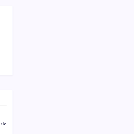
Sayaç
Kategoriler
Eğitim
Ekonomi
Haber
Sağlık
Teknoloji
rle