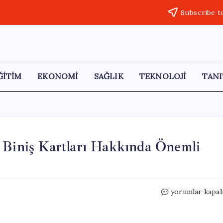
Subscribe t
ĞİTİM
EKONOMİ
SAĞLIK
TEKNOLOJİ
TANI
 Biniş Kartları Hakkında Önemli
Pegasus
yorumlar kapal
Havayolları’nda
Mobil
Biniş