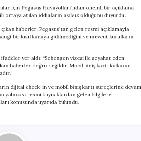
Kartları
ular için Pegasus Havayolları’ndan önemli bir açıklama
Hakkında
lgili ortaya atılan iddiaların asılsız olduğunu duyurdu.
Önemli
Açıklama
ir çıkan haberler, Pegasus’tan gelen resmi açıklamayla
için
angi bir kısıtlamaya gidilmediğini ve mevcut kuralların
ifadeler yer aldı: “Schengen vizesi ile seyahat eden
çıkan haberler doğru değildir. Mobil biniş kartı kullanım
dır.”
rın dijital check-in ve mobil biniş kartı süreçlerine deva
arın yalnızca resmi kaynaklardan gelen bilgilere
aları konusunda uyarıda bulundu.