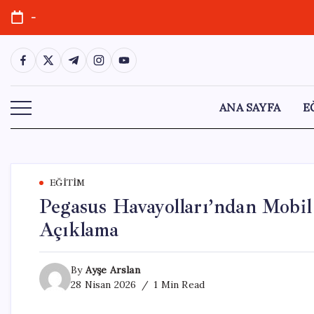
Skip
-
to
content
https://www.facebook.com/
https://twitter.com/
https://t.me/
https://www.instagram.com/
https://youtube.com/
ANA SAYFA
E
EĞITIM
Pegasus Havayolları’ndan Mobil
Açıklama
By
Ayşe Arslan
28 Nisan 2026
1 Min Read