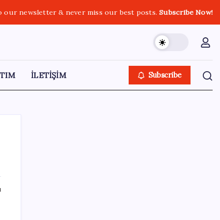
o our newsletter & never miss our best posts.
Subscribe Now!
TIM
İLETİŞİM
Subscribe
SON YAZILAR
ı
n
Quick Sigorta’nın Halka Arzı Başarıyla
Tamamlandı