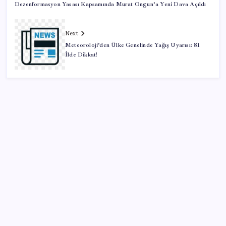
Dezenformasyon Yasası Kapsamında Murat Ongun’a Yeni Dava Açıldı
Next
Meteoroloji’den Ülke Genelinde Yağış Uyarısı: 81
İlde Dikkat!
SON YAZILAR
BDDK’den tasarruf finansman şirketlerine yeni
düzenleme
CHP Mut ve Silifke İlçe Başkanlıklarında toplu istifa: