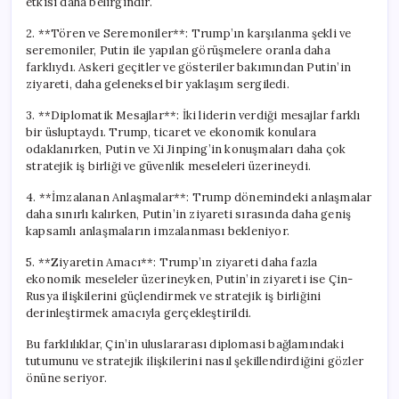
etkisi daha belirgindir.
2. **Tören ve Seremoniler**: Trump’ın karşılanma şekli ve
seremoniler, Putin ile yapılan görüşmelere oranla daha
farklıydı. Askeri geçitler ve gösteriler bakımından Putin’in
ziyareti, daha geleneksel bir yaklaşım sergiledi.
3. **Diplomatik Mesajlar**: İki liderin verdiği mesajlar farklı
bir üsluptaydı. Trump, ticaret ve ekonomik konulara
odaklanırken, Putin ve Xi Jinping’in konuşmaları daha çok
stratejik iş birliği ve güvenlik meseleleri üzerineydi.
4. **İmzalanan Anlaşmalar**: Trump dönemindeki anlaşmalar
daha sınırlı kalırken, Putin’in ziyareti sırasında daha geniş
kapsamlı anlaşmaların imzalanması bekleniyor.
5. **Ziyaretin Amacı**: Trump’ın ziyareti daha fazla
ekonomik meseleler üzerineyken, Putin’in ziyareti ise Çin-
Rusya ilişkilerini güçlendirmek ve stratejik iş birliğini
derinleştirmek amacıyla gerçekleştirildi.
Bu farklılıklar, Çin’in uluslararası diplomasi bağlamındaki
tutumunu ve stratejik ilişkilerini nasıl şekillendirdiğini gözler
önüne seriyor.