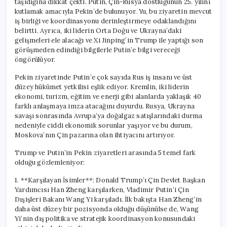
taşıdığına dikkat çekti. Putin, Çin-Rusya dostluğunun 25. yılını
kutlamak amacıyla Pekin’de bulunuyor. Yu, bu ziyaretin mevcut
iş birliği ve koordinasyonu derinleştirmeye odaklandığını
belirtti. Ayrıca, iki liderin Orta Doğu ve Ukrayna’daki
gelişmeleri ele alacağı ve Xi Jinping’in Trump ile yaptığı son
görüşmeden edindiği bilgilerle Putin’e bilgi vereceği
öngörülüyor.
Pekin ziyaretinde Putin’e çok sayıda Rus iş insanı ve üst
düzey hükümet yetkilisi eşlik ediyor. Kremlin, iki liderin
ekonomi, turizm, eğitim ve enerji gibi alanlarda yaklaşık 40
farklı anlaşmaya imza atacağını duyurdu. Rusya, Ukrayna
savaşı sonrasında Avrupa’ya doğalgaz satışlarındaki durma
nedeniyle ciddi ekonomik sorunlar yaşıyor ve bu durum,
Moskova’nın Çin pazarına olan ihtiyacını artırıyor.
Trump ve Putin’in Pekin ziyaretleri arasında 5 temel fark
olduğu gözlemleniyor:
1. **Karşılayan İsimler**: Donald Trump’ı Çin Devlet Başkan
Yardımcısı Han Zheng karşılarken, Vladimir Putin’i Çin
Dışişleri Bakanı Wang Yi karşıladı. İlk bakışta Han Zheng’in
daha üst düzey bir pozisyonda olduğu düşünülse de, Wang
Yi’nin dış politika ve stratejik koordinasyon konusundaki