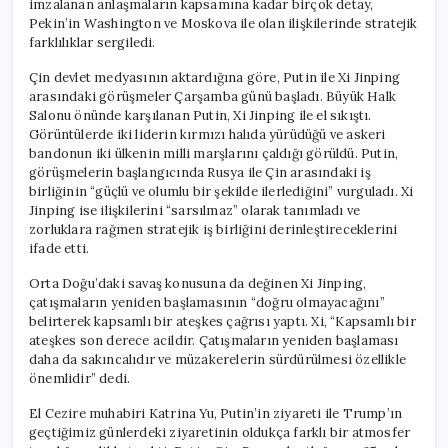
imzalanan anlaşmaların kapsamına kadar birçok detay,
Pekin’in Washington ve Moskova ile olan ilişkilerinde stratejik
farklılıklar sergiledi.
Çin devlet medyasının aktardığına göre, Putin ile Xi Jinping
arasındaki görüşmeler Çarşamba günü başladı. Büyük Halk
Salonu önünde karşılanan Putin, Xi Jinping ile el sıkıştı.
Görüntülerde iki liderin kırmızı halıda yürüdüğü ve askeri
bandonun iki ülkenin milli marşlarını çaldığı görüldü. Putin,
görüşmelerin başlangıcında Rusya ile Çin arasındaki iş
birliğinin “güçlü ve olumlu bir şekilde ilerlediğini” vurguladı. Xi
Jinping ise ilişkilerini “sarsılmaz” olarak tanımladı ve
zorluklara rağmen stratejik iş birliğini derinleştireceklerini
ifade etti.
Orta Doğu’daki savaş konusuna da değinen Xi Jinping,
çatışmaların yeniden başlamasının “doğru olmayacağını”
belirterek kapsamlı bir ateşkes çağrısı yaptı. Xi, “Kapsamlı bir
ateşkes son derece acildir. Çatışmaların yeniden başlaması
daha da sakıncalıdır ve müzakerelerin sürdürülmesi özellikle
önemlidir” dedi.
El Cezire muhabiri Katrina Yu, Putin’in ziyareti ile Trump’ın
geçtiğimiz günlerdeki ziyaretinin oldukça farklı bir atmosfer