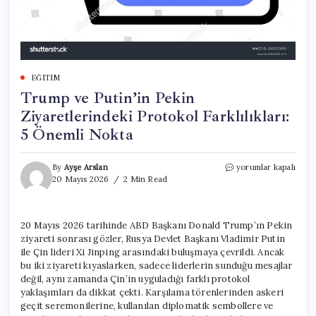
EĞITIM
Trump ve Putin’in Pekin
Ziyaretlerindeki Protokol Farklılıkları:
5 Önemli Nokta
Trump
By
Ayşe Arslan
yorumlar kapalı
ve
20 Mayıs 2026
2 Min Read
Putin’in
Pekin
Ziyaretlerindeki
20 Mayıs 2026 tarihinde ABD Başkanı Donald Trump’ın Pekin
Protokol
ziyareti sonrası gözler, Rusya Devlet Başkanı Vladimir Putin
Farklılıkları:
5
ile Çin lideri Xi Jinping arasındaki buluşmaya çevrildi. Ancak
Önemli
bu iki ziyareti kıyaslarken, sadece liderlerin sunduğu mesajlar
Nokta
değil, aynı zamanda Çin’in uyguladığı farklı protokol
için
yaklaşımları da dikkat çekti. Karşılama törenlerinden askeri
geçit seremonilerine, kullanılan diplomatik sembollere ve