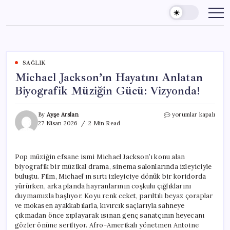
Skip
to
content
SAĞLIK
Michael Jackson’ın Hayatını Anlatan
Biyografik Müziğin Gücü: Vizyonda!
Michael
By
Ayşe Arslan
yorumlar kapalı
Jackson’ın
27 Nisan 2026
2 Min Read
Hayatını
Anlatan
Biyografik
Pop müziğin efsane ismi Michael Jackson’ı konu alan
Müziğin
biyografik bir müzikal drama, sinema salonlarında izleyiciyle
Gücü:
Vizyonda!
buluştu. Film, Michael’ın sırtı izleyiciye dönük bir koridorda
için
yürürken, arka planda hayranlarının coşkulu çığlıklarını
duymamızla başlıyor. Koyu renk ceket, parıltılı beyaz çoraplar
ve mokasen ayakkabılarla, kıvırcık saçlarıyla sahneye
çıkmadan önce zıplayarak ısınan genç sanatçının heyecanı
gözler önüne seriliyor. Afro-Amerikalı yönetmen Antoine