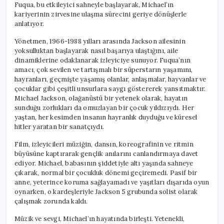
Fuqua, bu etkileyici sahneyle başlayarak, Michael’ın
kariyerinin zirvesine ulaşma sürecini geriye dönüşlerle
anlatıyor.
Yönetmen, 1966-1988 yılları arasında Jackson ailesinin
yoksulluktan başlayarak nasıl başarıya ulaştığını, aile
dinamiklerine odaklanarak izleyiciye sunuyor. Fuqua’nın
amacı, çok sevilen ve tartışmalı bir süperstarın yaşamını,
hayranları, geçmişte yaşamış olanlar, anlaşmalar, hayvanlar ve
çocuklar gibi çeşitli unsurlara saygı göstererek yansıtmaktır.
Michael Jackson, olağanüstü bir yetenek olarak, hayatın
sunduğu zorlukları da omuzlayan bir çocuk yıldızıydı. Her
yaştan, her kesimden insanın hayranlık duyduğu ve küresel
hitler yaratan bir sanatçıydı.
Film, izleyicileri müziğin, dansın, koreografinin ve ritmin
büyüsüne kaptırarak gençlik anılarını canlandırmaya davet
ediyor. Michael, babasının şiddetiyle altı yaşında sahneye
çıkarak, normal bir çocukluk dönemi geçiremedi. Pasif bir
anne, yeterince koruma sağlayamadı ve yaşıtları dışarıda oyun
oynarken, o kardeşleriyle Jackson 5 grubunda solist olarak
çalışmak zorunda kaldı.
Müzik ve sevgi, Michael’ın hayatında birleşti. Yetenekli,