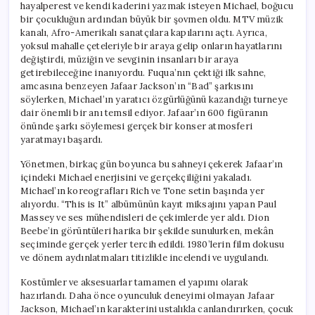
hayalperest ve kendi kaderini yazmak isteyen Michael, boğucu
bir çocukluğun ardından büyük bir şovmen oldu. MTV müzik
kanalı, Afro-Amerikalı sanatçılara kapılarını açtı. Ayrıca,
yoksul mahalle çeteleriyle bir araya gelip onların hayatlarını
değiştirdi, müziğin ve sevginin insanları bir araya
getirebileceğine inanıyordu. Fuqua’nın çektiği ilk sahne,
amcasına benzeyen Jafaar Jackson’ın “Bad” şarkısını
söylerken, Michael’ın yaratıcı özgürlüğünü kazandığı turneye
dair önemli bir anı temsil ediyor. Jafaar’ın 600 figüranın
önünde şarkı söylemesi gerçek bir konser atmosferi
yaratmayı başardı.
Yönetmen, birkaç gün boyunca bu sahneyi çekerek Jafaar’ın
içindeki Michael enerjisini ve gerçekçiliğini yakaladı.
Michael’ın koreografları Rich ve Tone setin başında yer
alıyordu. “This is It” albümünün kayıt miksajını yapan Paul
Massey ve ses mühendisleri de çekimlerde yer aldı. Dion
Beebe’in görüntüleri harika bir şekilde sunulurken, mekân
seçiminde gerçek yerler tercih edildi. 1980’lerin film dokusu
ve dönem aydınlatmaları titizlikle incelendi ve uygulandı.
Kostümler ve aksesuarlar tamamen el yapımı olarak
hazırlandı. Daha önce oyunculuk deneyimi olmayan Jafaar
Jackson, Michael’ın karakterini ustalıkla canlandırırken, çocuk