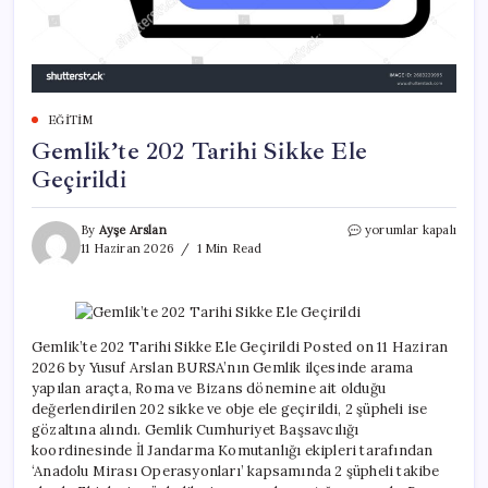
EĞITIM
Gemlik’te 202 Tarihi Sikke Ele
Geçirildi
Gemlik’te
By
Ayşe Arslan
yorumlar kapalı
202
11 Haziran 2026
1 Min Read
Tarihi
Sikke
Ele
Geçirildi
için
Gemlik’te 202 Tarihi Sikke Ele Geçirildi Posted on 11 Haziran
2026 by Yusuf Arslan BURSA’nın Gemlik ilçesinde arama
yapılan araçta, Roma ve Bizans dönemine ait olduğu
değerlendirilen 202 sikke ve obje ele geçirildi, 2 şüpheli ise
gözaltına alındı. Gemlik Cumhuriyet Başsavcılığı
koordinesinde İl Jandarma Komutanlığı ekipleri tarafından
‘Anadolu Mirası Operasyonları’ kapsamında 2 şüpheli takibe