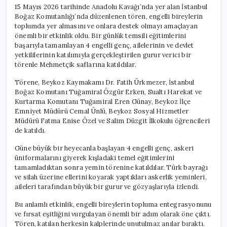
15 Mayıs 2026 tarihinde Anadolu Kavağı’nda yer alan İstanbul
Boğaz Komutanlığı’nda düzenlenen tören, engelli bireylerin
toplumda yer almasını ve onlara destek olmayı amaçlayan
önemli bir etkinlik oldu. Bir günlük temsili eğitimlerini
başarıyla tamamlayan 4 engelli genç, ailelerinin ve devlet
yetkililerinin katılımıyla gerçekleştirilen gurur verici bir
törenle Mehmetçik saflarına katıldılar.
Törene, Beykoz Kaymakamı Dr. Fatih Ürkmezer, İstanbul
Boğaz Komutanı Tuğamiral Özgür Erken, Sualtı Harekat ve
Kurtarma Komutanı Tuğamiral Eren Günay, Beykoz İlçe
Emniyet Müdürü Cemal Ünlü, Beykoz Sosyal Hizmetler
Müdürü Fatma Enise Özel ve Salim Düzgit İlkokulu öğrencileri
de katıldı.
Güne büyük bir heyecanla başlayan 4 engelli genç, askeri
üniformalarını giyerek kışladaki temel eğitimlerini
tamamladıktan sonra yemin törenine katıldılar. Türk bayrağı
ve silah üzerine ellerini koyarak yaptıkları askerlik yeminleri,
aileleri tarafından büyük bir gurur ve gözyaşlarıyla izlendi.
Bu anlamlı etkinlik, engelli bireylerin topluma entegrasyonunu
ve fırsat eşitliğini vurgulayan önemli bir adım olarak öne çıktı.
Tören, katılan herkesin kalplerinde unutulmaz anılar bıraktı.