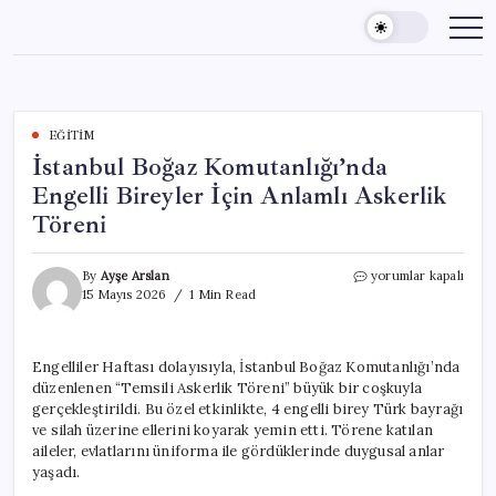
Skip
to
content
EĞITIM
İstanbul Boğaz Komutanlığı’nda
Engelli Bireyler İçin Anlamlı Askerlik
Töreni
İstanbul
By
Ayşe Arslan
yorumlar kapalı
Boğaz
15 Mayıs 2026
1 Min Read
Komutanlığı’nda
Engelli
Bireyler
Engelliler Haftası dolayısıyla, İstanbul Boğaz Komutanlığı’nda
İçin
düzenlenen “Temsili Askerlik Töreni” büyük bir coşkuyla
Anlamlı
Askerlik
gerçekleştirildi. Bu özel etkinlikte, 4 engelli birey Türk bayrağı
Töreni
ve silah üzerine ellerini koyarak yemin etti. Törene katılan
için
aileler, evlatlarını üniforma ile gördüklerinde duygusal anlar
yaşadı.