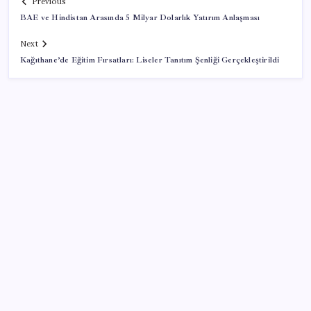
Previous
BAE ve Hindistan Arasında 5 Milyar Dolarlık Yatırım Anlaşması
Next
Kağıthane’de Eğitim Fırsatları: Liseler Tanıtım Şenliği Gerçekleştirildi
SON YAZILAR
BDDK’den tasarruf finansman şirketlerine yeni
düzenleme
CHP Mut ve Silifke İlçe Başkanlıklarında toplu istifa:
YENİ Parti’ye katılma kararı aldılar