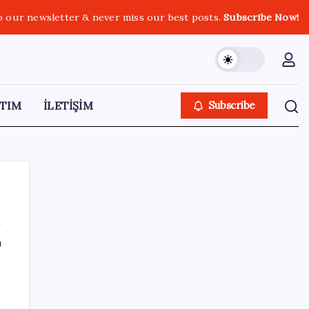
o our newsletter & never miss our best posts.
Subscribe Now!
TIM
İLETİŞİM
Subscribe
ı
SON YAZILAR
BDDK’den tasarruf finansman şirketlerine
yeni düzenleme