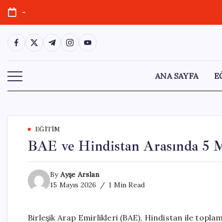
Skip
-
to
content
https://www.facebook.com/
https://twitter.com/
https://t.me/
https://www.instagram.com/
https://youtube.com/
ANA SAYFA
E
EĞITIM
BAE ve Hindistan Arasında 5 Mi
By
Ayşe Arslan
15 Mayıs 2026
1 Min Read
Birleşik Arap Emirlikleri (BAE), Hindistan ile topla