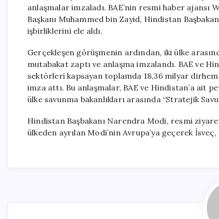
anlaşmalar imzaladı. BAE’nin resmi haber ajansı
Başkanı Muhammed bin Zayid, Hindistan Başbakanı N
işbirliklerini ele aldı.
Gerçekleşen görüşmenin ardından, iki ülke arasınd
mutabakat zaptı ve anlaşma imzalandı. BAE ve Hind
sektörleri kapsayan toplamda 18,36 milyar dirhem 
imza attı. Bu anlaşmalar, BAE ve Hindistan’a ait petro
ülke savunma bakanlıkları arasında “Stratejik Sav
Hindistan Başbakanı Narendra Modi, resmi ziyaret
ülkeden ayrılan Modi’nin Avrupa’ya geçerek İsveç, N