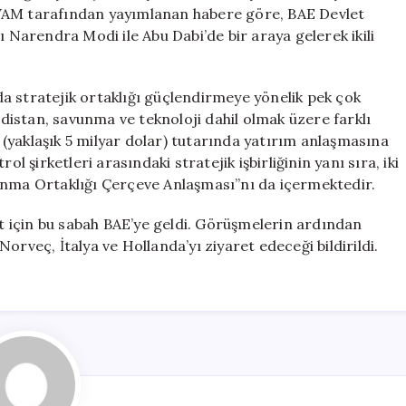
Milyar
 WAM tarafından yayımlanan habere göre, BAE Devlet
Dolarlık
arendra Modi ile Abu Dabi’de bir araya gelerek ikili
Yatırım
Anlaşması
için
a stratejik ortaklığı güçlendirmeye yönelik pek çok
istan, savunma ve teknoloji dahil olmak üzere farklı
(yaklaşık 5 milyar dolar) tutarında yatırım anlaşmasına
l şirketleri arasındaki stratejik işbirliğinin yanı sıra, iki
unma Ortaklığı Çerçeve Anlaşması”nı da içermektedir.
 için bu sabah BAE’ye geldi. Görüşmelerin ardından
orveç, İtalya ve Hollanda’yı ziyaret edeceği bildirildi.