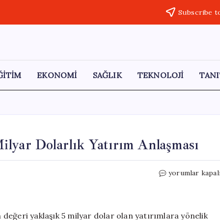
Subscribe t
ĞİTİM
EKONOMİ
SAĞLIK
TEKNOLOJİ
TANI
lyar Dolarlık Yatırım Anlaşması
BAE
yorumlar kapal
ve
Hindistan
Arasında
5
m değeri yaklaşık 5 milyar dolar olan yatırımlara yönelik