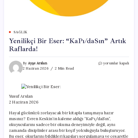
SAĞLIK
Yenilikçi Bir Eser: “KaPı/daSın” Artık
Raflarda!
Yenilikçi
By
Ayşe Arslan
yorumlar kapalı
Bir
2 Haziran 2026
2 Min Read
Eser:
“KaPı/daSın”
Artık
Raflarda!
için
Yusuf Arslan
2 Haziran 2026
Hayal gücünüzü zorlayacak bir kitapla tanışmaya hazır
mısınız? Evren Keskin’in kaleme aldığı “KaPı/daSın”,
okuyucularını sadece bir okuma deneyimiyle değil, aynı
zamanda disiplinler arası bir keşif yolculuğuyla buluşturuyor.
Bu eser, okurlarını bildikleri kapıları sorgulamaya ve cesaretle