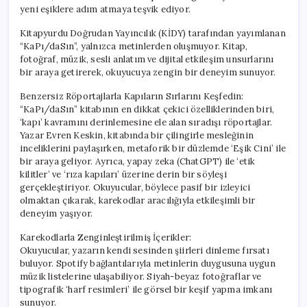
yeni eşiklere adım atmaya teşvik ediyor.
Kitapyurdu Doğrudan Yayıncılık (KİDY) tarafından yayımlanan
“KaPı/daSın”, yalnızca metinlerden oluşmuyor. Kitap,
fotoğraf, müzik, sesli anlatım ve dijital etkileşim unsurlarını
bir araya getirerek, okuyucuya zengin bir deneyim sunuyor.
Benzersiz Röportajlarla Kapıların Sırlarını Keşfedin:
“KaPı/daSın” kitabının en dikkat çekici özelliklerinden biri,
‘kapı’ kavramını derinlemesine ele alan sıradışı röportajlar.
Yazar Evren Keskin, kitabında bir çilingirle mesleğinin
inceliklerini paylaşırken, metaforik bir düzlemde ‘Eşik Cini’ ile
bir araya geliyor. Ayrıca, yapay zeka (ChatGPT) ile ‘etik
kilitler’ ve ‘rıza kapıları’ üzerine derin bir söyleşi
gerçekleştiriyor. Okuyucular, böylece pasif bir izleyici
olmaktan çıkarak, karekodlar aracılığıyla etkileşimli bir
deneyim yaşıyor.
Karekodlarla Zenginleştirilmiş İçerikler:
Okuyucular, yazarın kendi sesinden şiirleri dinleme fırsatı
buluyor. Spotify bağlantılarıyla metinlerin duygusuna uygun
müzik listelerine ulaşabiliyor. Siyah-beyaz fotoğraflar ve
tipografik ‘harf resimleri’ ile görsel bir keşif yapma imkanı
sunuyor.