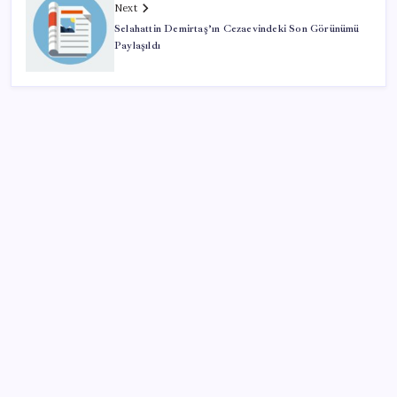
Next
Selahattin Demirtaş’ın Cezaevindeki Son Görünümü
Paylaşıldı
SON YAZILAR
Quick Sigorta’nın Halka Arzı Başarıyla Tamamlandı
Telefonların pil sorununa yeni çözüm
Orta Doğu’da tansiyon yükseldi: Petrol uçtu
Bir gecede her şey değişti! Çip devleri yükselişe