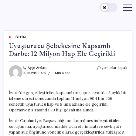
Skip
to
content
EĞITIM
Uyuşturucu Şebekesine Kapsamlı
Darbe: 12 Milyon Hap Ele Geçirildi
Uyuşturucu
By
Ayşe Arslan
yorumlar kapalı
Şebekesine
14 Mayıs 2026
1 Min Read
Kapsamlı
Darbe:
12
İzmir’de gerçekleştirilen kapsamlı bir operasyonda, 8 aylık bir
Milyon
izleme süreci sonucunda toplam 11 milyon 904 bin 456
Hap
Ele
sentetik uyuşturucu hap ve 6 imalathane ele geçirildi.
Geçirildi
Operasyon sırasında 79 kişi gözaltına alındı.
için
İzmir Cumhuriyet Başsavcılığı’nın koordinesinde yürütülen
soruşturma, uyuşturucu madde ticareti, imalatı ve sevkiyatı
yapan suç örgütüne yönelik olarak gerçekleştirildi. Yaklaşık 8