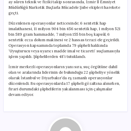
ay süren teknik ve fiziki takip sonrasında, İzmir İl Emniyet
Müdürlüğü Narkotik Suçlarla Mücadele Şube ekipleri harekete
geçti.
Düzenlenen operasyonlar neticesinde; 6 sentetik hap
imalathanesi, 11 milyon 904 bin 456 sentetik hap, 1 milyon 521
bin 589 gram hammadde, 7 milyon 155 bin boş kapsül, 6
sentetik ecza dolum makinesi ve 2 hassas terazi ele geçirildi.
Operasyon kapsamında toplamda 79 şüpheli hakkında
‘Uyuşturucu veya uyarıcı madde imal ve ticareti’ suçlamasıyla
işlem yapıldı. Şüphelilerden 48’i tutuklandı.
İzmir merkezli operasyonların yanı sıra, suç örgütüne dahil
olan ve aralarında liderinin de bulunduğu 22 şüpheliye yönelik
olarak İstanbul ve Diyarbakır’da eş zamanlı operasyonlar
düzenlendi. Bu operasyonlarda 17 şüpheli gözaltına alınırken,
firari durumdaki şüphelilerin yakalanması için çalışmalar
devam ediyor.