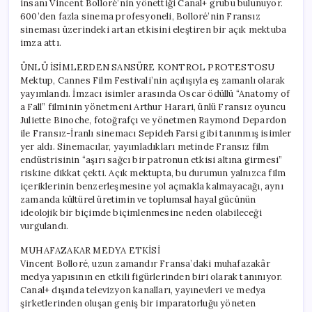
insanı Vincent Bolloré’nin yönettiği Canal+ grubu bulunuyor.
İle
600’den fazla sinema profesyoneli, Bolloré’nin Fransız
İlişkiler
sineması üzerindeki artan etkisini eleştiren bir açık mektuba
Kopma
imza attı.
Noktasında!
için
ÜNLÜ İSİMLERDEN SANSÜRE KONTROL PROTESTOSU
Mektup, Cannes Film Festivali’nin açılışıyla eş zamanlı olarak
yayımlandı. İmzacı isimler arasında Oscar ödüllü “Anatomy of
a Fall” filminin yönetmeni Arthur Harari, ünlü Fransız oyuncu
Juliette Binoche, fotoğrafçı ve yönetmen Raymond Depardon
ile Fransız-İranlı sinemacı Sepideh Farsi gibi tanınmış isimler
yer aldı. Sinemacılar, yayımladıkları metinde Fransız film
endüstrisinin “aşırı sağcı bir patronun etkisi altına girmesi”
riskine dikkat çekti. Açık mektupta, bu durumun yalnızca film
içeriklerinin benzerleşmesine yol açmakla kalmayacağı, aynı
zamanda kültürel üretimin ve toplumsal hayal gücünün
ideolojik bir biçimde biçimlenmesine neden olabileceği
vurgulandı.
MUHAFAZAKAR MEDYA ETKİSİ
Vincent Bolloré, uzun zamandır Fransa’daki muhafazakâr
medya yapısının en etkili figürlerinden biri olarak tanınıyor.
Canal+ dışında televizyon kanalları, yayınevleri ve medya
şirketlerinden oluşan geniş bir imparatorluğu yöneten