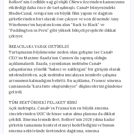
Bolloré’nin özellikle sağ görüşlü CNews üzerinden kamuoyunu
etkilediği daha önce de tartışılmıştı. Canal+ bünyesindeki
StudioCanal, Avrupa’nın en büyük film yapım ve dağıtım
şirketlerinden biri olarak öne çıkıyor ve son dönemde Amy
Winehouse’un hayatını konu alan “Back to Black” ve
“Paddington in Peru” gibi yüksek bütçeli projelerle dikkat
çekiyor.
İMZACILARA YASAK GETİRİLDİ
Tartışmanın büyümesine neden olan gelişme ise Canal+
CEO’su Maxime Saada’nın Cannes’da yapmış olduğu
açıklamalardı. Saada, yayımlanan mektubu Canal+
çalışanlarına yönelik “haksız ve saldırgan” bir girişim olarak
nitelendirirken, açık mektubu imzalayan isimlerle çalışma
arzusunun kalmadığını belirtti. Bu açıklama, Fransız sinema
camiasında “kara liste oluşturuluyor” düşüncelerini gündeme
getirdi.
TÜM SEKTÖRDEKİ FELAKET RİSKİ
Açık mektupta, Canal+’ın Fransa’nın en büyük sinema
zincirlerinden UGC’de hisse satın alma planına da dikkat
çekildi. Sinema temsilcileri, Bolloré’nin 2028 yılına kadar
şirketin tamamını kontrol etmeyi hedeflediğini ve bunun
sinema sektöründe üretimden dağıtıma, sinema