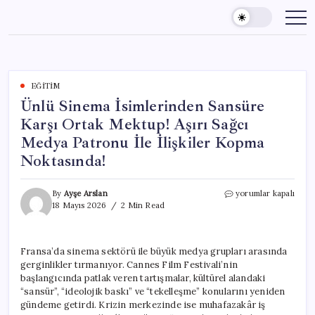
Skip
to
content
EĞITIM
Ünlü Sinema İsimlerinden Sansüre
Karşı Ortak Mektup! Aşırı Sağcı
Medya Patronu İle İlişkiler Kopma
Noktasında!
Ünlü
By
Ayşe Arslan
yorumlar kapalı
Sinema
18 Mayıs 2026
2 Min Read
İsimlerinden
Sansüre
Karşı
Fransa’da sinema sektörü ile büyük medya grupları arasında
Ortak
gerginlikler tırmanıyor. Cannes Film Festivali’nin
Mektup!
Aşırı
başlangıcında patlak veren tartışmalar, kültürel alandaki
Sağcı
“sansür”, “ideolojik baskı” ve “tekelleşme” konularını yeniden
Medya
gündeme getirdi. Krizin merkezinde ise muhafazakâr iş
Patronu