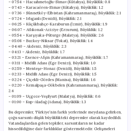
– 07:54 – Hacıahmetoğlu-Simav (Kütahya), Büyüklük: 0.8
– 07:43 – Karacaören-Simav (Kütahya), Büyüklük: 1.2
– 07:36 – Sünnetköy-Elbistan (Kahramanmaraş), Büyüklük: 2.1
– 07:24 – Irlıganlı (Denizli), Büyüklük: 2.1
– 06:25 – Küçükbahçe-Karaburun (İzmir), Büyüklük: 1.9
– 06:07 – Atlıkonak-Aziziye (Erzurum), Büyüklük: 1.2
– 05:54 – Karşıyaka-Püturge (Malatya), Büyüklük: 2.6
– 05:08 – Buzkoy-Niksar (Tokat), Büyüklük: 1.4
– 04:40 – Akdeniz, Büyüklük: 2.3
– 04:13 – Akdeniz, Büyüklük: 1.7
– 03:21 – Esence-Afşin (Kahramanmaraş), Büyüklük: 1.7
– 03:11 – Midilli Adası (Ege Denizi), Büyüklük: 1.0
– 02:59 – Menteşe-Honaz (Denizli), Büyüklük: 1.5
– 02:33 – Midilli Adası (Ege Denizi), Büyüklük: 1.5
– 02:24 – Çiçekli-Gördes (Manisa), Büyüklük: 1.6
– 02:20 – Kemalpaşa-Gökbelen (Kahramanmaraş), Büyüklük:
2.4
– 01:09 – Uçgoze-Yeşilyurt (Malatya), Büyüklük: 0.6
– 01:00 – Kup-Aladağ (Adana), Büyüklük: 1.3
Bu depremler, Türkiye’nin farklı yerlerinde meydana gelirken,
çoğu sarsıntı düşük büyüklükteki depremler olarak kaydedildi.
Vatandaşlardan gelen tepkiler, sarsıntıların ne kadar
hissedildiğine dair farklılıklar göstermektedir. Gelişmeleri