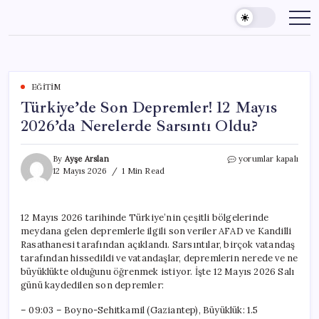
Skip
to
content
EĞITIM
Türkiye’de Son Depremler! 12 Mayıs
2026’da Nerelerde Sarsıntı Oldu?
Türkiye’de
By
Ayşe Arslan
yorumlar kapalı
Son
12 Mayıs 2026
1 Min Read
Depremler!
12
Mayıs
12 Mayıs 2026 tarihinde Türkiye’nin çeşitli bölgelerinde
2026’da
meydana gelen depremlerle ilgili son veriler AFAD ve Kandilli
Nerelerde
Sarsıntı
Rasathanesi tarafından açıklandı. Sarsıntılar, birçok vatandaş
Oldu?
tarafından hissedildi ve vatandaşlar, depremlerin nerede ve ne
için
büyüklükte olduğunu öğrenmek istiyor. İşte 12 Mayıs 2026 Salı
günü kaydedilen son depremler:
– 09:03 – Boyno-Sehitkamil (Gaziantep), Büyüklük: 1.5