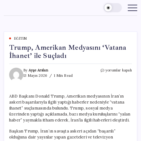
Skip
to
content
EĞITIM
Trump, Amerikan Medyasını ‘Vatana
İhanet’ ile Suçladı
Trump,
By
Ayşe Arslan
yorumlar kapalı
Amerikan
13 Mayıs 2026
1 Min Read
Medyasını
‘Vatana
İhanet’
ABD Başkanı Donald Trump, Amerikan medyasının İran’ın
ile
askeri başarılarıyla ilgili yaptığı haberler nedeniyle “vatana
Suçladı
için
ihanet” suçlamasında bulundu. Trump, sosyal medya
üzerinden yaptığı açıklamada, bazı medya kuruluşlarını “yalan
haber” yaymakla itham ederek, İran’la ilgili haberleri eleştirdi.
Başkan Trump, İran’ın savaşta askeri açıdan “başarılı”
olduğuna dair yayınlar yapan gazeteleri ve televizyon