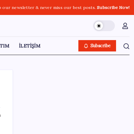
o our newsletter & never miss our best posts.
Subscribe Now!
TIM
İLETİŞİM
Subscribe
SON YAZILAR
ı
HUAWEI Yeni Ekosistem Ürünlerini
Duyurdu: Pura 90s, MatePad Air 2026 ve