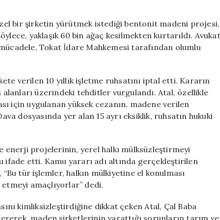
Sonuçlandı:
60
özel bir şirketin yürütmek istediği bentonit madeni projesi,
Bin
 Böylece, yaklaşık 60 bin ağaç kesilmekten kurtarıldı. Avuka
Ağaç
i mücadele, Tokat İdare Mahkemesi tarafından olumlu
Kurtarıldı**
için
e verilen 10 yıllık işletme ruhsatını iptal etti. Kararın
 alanları üzerindeki tehditler vurgulandı. Atal, özellikle
ası için uygulanan yüksek cezanın, madene verilen
Dava dosyasında yer alan 15 ayrı eksiklik, ruhsatın hukuki
e enerji projelerinin, yerel halkı mülksüzleştirmeyi
 ifade etti. Kamu yararı adı altında gerçekleştirilen
 “Bu tür işlemler, halkın mülkiyetine el konulması
 etmeyi amaçlıyorlar” dedi.
nı kimliksizleştirdiğine dikkat çeken Atal, Çal Baba
rerek, maden şirketlerinin yarattığı sorunların tarım ve