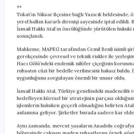
**
Tokat’ın Niksar ilçesine bağlı Yazıcık beldesinde, 
yerel halkın kararlı direnişi sayesinde iptal edildi.
İsmail Hakkı Atal’ın öncülüğünde yürütülen hukuk
sonuçlandı.
Mahkeme, MAPEG tarafından Cemil Benli isimli şirket
gerekçesinde çevresel ve teknik riskler ile yerleşim
Hacı Gölü’ndeki endemik nilüfer çiçeğinin korunm
ruhsatın cüzi bir bedelle verilmesini haksız buldu. 
uygunluğunu sorgulayan önemli bir unsur oldu.
İsmail Hakkı Atal, Türkiye genelindeki madencilik v
hedefleyen küresel bir stratejinin parçası olduğunu
işlemlerin hukuken geçerli olmadığını belirten Atal,
anlamına geliyor. Şirketler burada sadece kar elde
Aynı zamanda, mevcut yasaların Anadolu coğrafyası
bölgesinde çakışan maden ruhsatlarını örnek göste