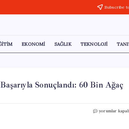
Subscribe t
ĞİTİM
EKONOMİ
SAĞLIK
TEKNOLOJİ
TANI
 Başarıyla Sonuçlandı: 60 Bin Ağaç
Tokat’ta
yorumlar kapal
Köylülerin
Mücadelesi
Başarıyla