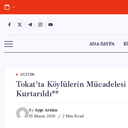
Skip
-
to
content
https://www.facebook.com/
https://twitter.com/
https://t.me/
https://www.instagram.com/
https://youtube.com/
ANA SAYFA
E
EĞITIM
Tokat’ta Köylülerin Mücadelesi
Kurtarıldı**
By
Ayşe Arslan
15 Mayıs 2026
2 Min Read