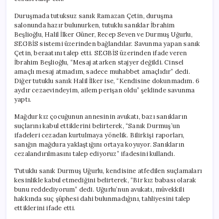
Duruşmada tutuksuz sanık Ramazan Çetin, duruşma
salonunda hazır bulunurken, tutuklu sanıklar İbrahim
Beşlioğlu, Halil İlker Güner, Recep Seven ve Durmuş Uğurlu,
SEGBİS sistemi üzerinden bağlandılar. Savunma yapan sanık
Çetin, beraatını talep etti. SEGBİS üzerinden ifade veren
İbrahim Beşlioğlu, “Mesaj atarken stajyer değildi. Cinsel
amaçlı mesaj atmadım, sadece muhabbet amaçlıdır” dedi.
Diğer tutuklu sanık Halil İlker ise, “Kendisine dokunmadım. 6
aydır cezaevindeyim, ailem perişan oldu” şeklinde savunma
yaptı.
Mağdur kız çocuğunun annesinin avukatı, bazı sanıkların
suçlarını kabul ettiklerini belirterek, “Sanık Durmuş’un
ifadeleri cezadan kurtulmaya yönelik. Bilirkişi raporları,
sanığın mağdura yaklaştığını ortaya koyuyor. Sanıkların
cezalandırılmasını talep ediyoruz” ifadesini kullandı.
Tutuklu sanık Durmuş Uğurlu, kendisine atfedilen suçlamaları
kesinlikle kabul etmediğini belirterek, “Bir kız babası olarak
bunu reddediyorum” dedi. Uğurlu’nun avukatı, müvekkili
hakkında suç şüphesi dahi bulunmadığını, tahliyesini talep
ettiklerini ifade etti.