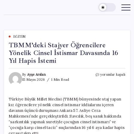
Skip
to
content
EĞITIM
TBMM’deki Stajyer Öğrencilere
Yönelik Cinsel İstismar Davasında 16
Yıl Hapis İstemi
TBMM’deki
By
Ayşe Arslan
yorumlar kapalı
Stajyer
15 Mayıs 2026
1 Min Read
Öğrencilere
Yönelik
Cinsel
Türkiye Büyük Millet Meclisi (TBMM) bünyesinde staj yapan
İstismar
kız öğrencilere yönelik cinsel istismar iddialarını içeren
Davasında
16
davanın üçüncü duruşması Ankara 57. Asliye Ceza
Yıl
Mahkemesi’nde gerçekleştirildi. Savcılık, beş sanık hakkında
Hapis
“sarkıntılık yapmak suretiyle çocuğun cinsel istismarı” ve
İstemi
“çocuğa karşı cinsel taciz” suçlarından 16 yıl 6 aya kadar hapis
için
cezası talep etti.