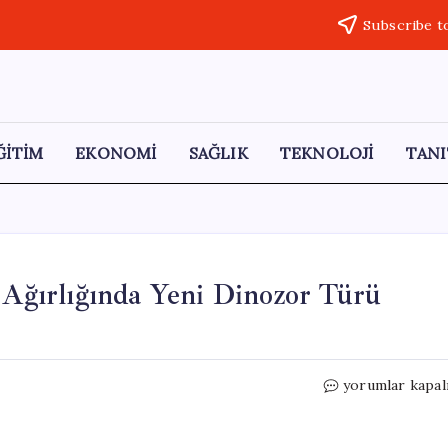
Subscribe t
ĞİTİM
EKONOMİ
SAĞLIK
TEKNOLOJİ
TANI
n Ağırlığında Yeni Dinozor Türü
Tayland’da
yorumlar kapal
Tarihi
Keşif:
27