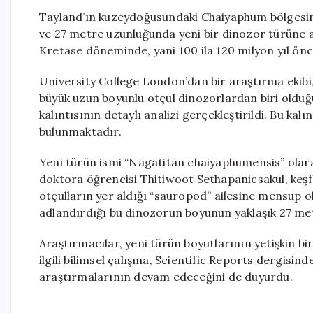
Tayland’ın kuzeydoğusundaki Chaiyaphum bölgesinde
ve 27 metre uzunluğunda yeni bir dinozor türüne ait
Kretase döneminde, yani 100 ila 120 milyon yıl önce
University College London’dan bir araştırma ekibi
büyük uzun boyunlu otçul dinozorlardan biri olduğu
kalıntısının detaylı analizi gerçekleştirildi. Bu ka
bulunmaktadır.
Yeni türün ismi “Nagatitan chaiyaphumensis” olarak
doktora öğrencisi Thitiwoot Sethapanicsakul, keş
otçulların yer aldığı “sauropod” ailesine mensup ol
adlandırdığı bu dinozorun boyunun yaklaşık 27 met
Araştırmacılar, yeni türün boyutlarının yetişkin bir 
ilgili bilimsel çalışma, Scientific Reports dergisind
araştırmalarının devam edeceğini de duyurdu.