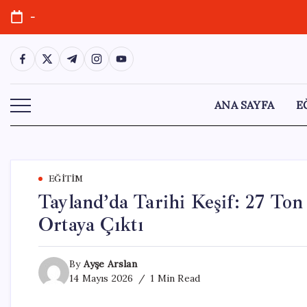
Skip
-
to
content
https://www.facebook.com/
https://twitter.com/
https://t.me/
https://www.instagram.com/
https://youtube.com/
ANA SAYFA
E
EĞITIM
Tayland’da Tarihi Keşif: 27 To
Ortaya Çıktı
By
Ayşe Arslan
14 Mayıs 2026
1 Min Read