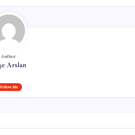
Author
şe Arslan
Follow Me