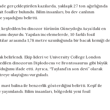
Ton
 gerçekleştirilen kazılarda, yaklaşık 27 ton ağırlığında
Ağırlığında
 fosiller bulundu. Bilim insanları, bu dev canlının
Yeni
 yaşadığını belirtti.
Dinozor
Türü
, keşfedilen bu dinozor türünün Güneydoğu Asya’daki en
Ortaya
nu duyurdu. Yapılan incelemelerde, 10 farklı fosil
Çıktı
lıntılar arasında 1,78 metre uzunluğunda bir bacak kemiği d
için
 belirlendi. Ekip lideri ve University College London
fedilen dinozorun Diplodocus ve Brontosaurus gibi büyük
duğunu ifade etti. Ayrıca, “Tayland’ın son devi” olarak
reye ulaştığını vurguladı.
mavi balina ile benzerlik gösterdiğini belirtti. Keşif ile
e yayımlandı. Bilim insanları, bölgedeki yeni fosil