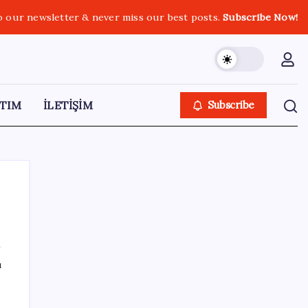
o our newsletter & never miss our best posts.
Subscribe Now!
TIM
İLETİŞİM
Subscribe
SON YAZILAR
ı
Quick Sigorta’nın Halka Arzı Başarıyla
Tamamlandı