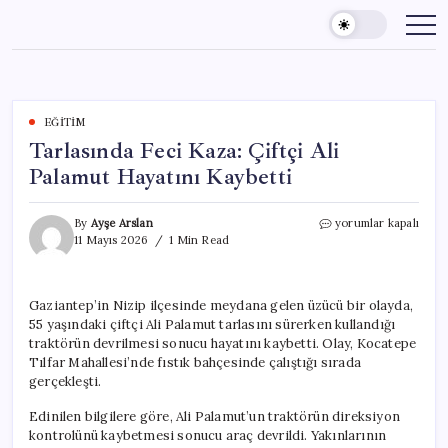
Skip
to
content
EĞITIM
Tarlasında Feci Kaza: Çiftçi Ali
Palamut Hayatını Kaybetti
Tarlasında
By
Ayşe Arslan
yorumlar kapalı
Feci
11 Mayıs 2026
1 Min Read
Kaza:
Çiftçi
Ali
Gaziantep’in Nizip ilçesinde meydana gelen üzücü bir olayda,
Palamut
55 yaşındaki çiftçi Ali Palamut tarlasını sürerken kullandığı
Hayatını
Kaybetti
traktörün devrilmesi sonucu hayatını kaybetti. Olay, Kocatepe
için
Tılfar Mahallesi’nde fıstık bahçesinde çalıştığı sırada
gerçekleşti.
Edinilen bilgilere göre, Ali Palamut’un traktörün direksiyon
kontrolünü kaybetmesi sonucu araç devrildi. Yakınlarının