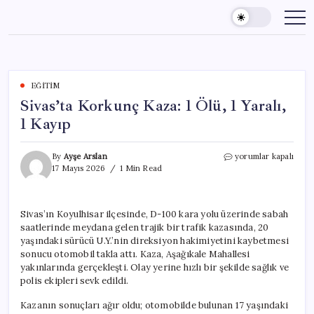
Skip
to
content
EĞITIM
Sivas’ta Korkunç Kaza: 1 Ölü, 1 Yaralı,
1 Kayıp
Sivas’ta
By
Ayşe Arslan
yorumlar kapalı
Korkunç
17 Mayıs 2026
1 Min Read
Kaza:
1
Ölü,
Sivas’ın Koyulhisar ilçesinde, D-100 kara yolu üzerinde sabah
1
saatlerinde meydana gelen trajik bir trafik kazasında, 20
Yaralı,
1
yaşındaki sürücü U.Y.’nin direksiyon hakimiyetini kaybetmesi
Kayıp
sonucu otomobil takla attı. Kaza, Aşağıkale Mahallesi
için
yakınlarında gerçekleşti. Olay yerine hızlı bir şekilde sağlık ve
polis ekipleri sevk edildi.
Kazanın sonuçları ağır oldu; otomobilde bulunan 17 yaşındaki