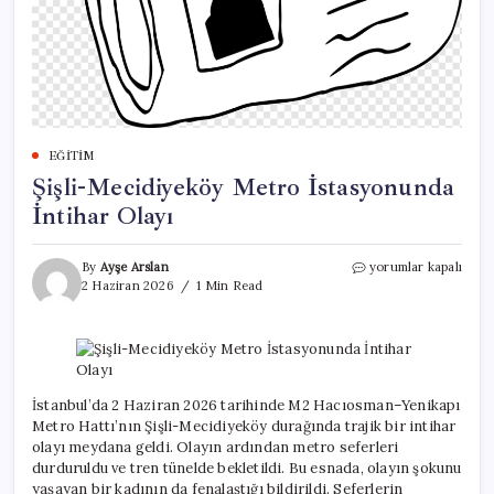
EĞITIM
Şişli-Mecidiyeköy Metro İstasyonunda
İntihar Olayı
Şişli-
By
Ayşe Arslan
yorumlar kapalı
Mecidiyeköy
2 Haziran 2026
1 Min Read
Metro
İstasyonunda
İntihar
Olayı
için
İstanbul’da 2 Haziran 2026 tarihinde M2 Hacıosman–Yenikapı
Metro Hattı’nın Şişli-Mecidiyeköy durağında trajik bir intihar
olayı meydana geldi. Olayın ardından metro seferleri
durduruldu ve tren tünelde bekletildi. Bu esnada, olayın şokunu
yaşayan bir kadının da fenalaştığı bildirildi. Seferlerin