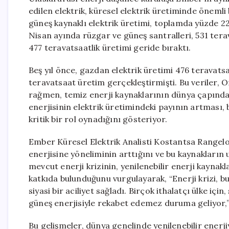
edilen elektrik, küresel elektrik üretiminde öneml
güneş kaynaklı elektrik üretimi, toplamda yüzde 22’l
Nisan ayında rüzgar ve güneş santralleri, 531 tera
477 teravatsaatlik üretimi geride bıraktı.
Beş yıl önce, gazdan elektrik üretimi 476 teravats
teravatsaat üretim gerçekleştirmişti. Bu veriler, Or
rağmen, temiz enerji kaynaklarının dünya çapında
enerjisinin elektrik üretimindeki payının artması,
kritik bir rol oynadığını gösteriyor.
Ember Küresel Elektrik Analisti Kostantsa Rangelo
enerjisine yöneliminin arttığını ve bu kaynakların u
mevcut enerji krizinin, yenilenebilir enerji kayna
katkıda bulunduğunu vurgulayarak, “Enerji krizi, 
siyasi bir aciliyet sağladı. Birçok ithalatçı ülke için
güneş enerjisiyle rekabet edemez duruma geliyor,” i
Bu gelişmeler, dünya genelinde yenilenebilir enerjiy