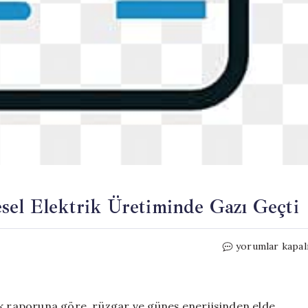
sel Elektrik Üretiminde Gazı Geçti
Rüzgar
yorumlar kapal
ve
Güneş
Enerjisi,
Küresel
ık raporuna göre, rüzgar ve güneş enerjisinden elde