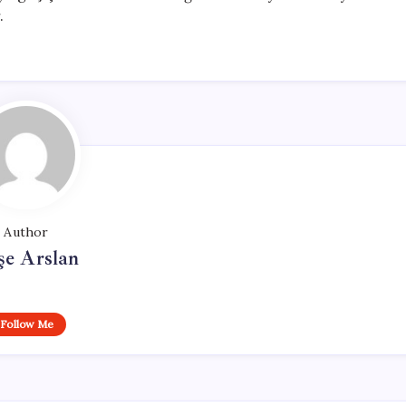
.
Author
şe Arslan
Follow Me