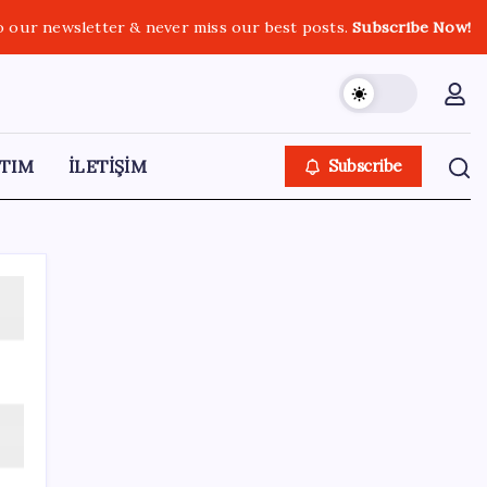
o our newsletter & never miss our best posts.
Subscribe Now!
TIM
İLETİŞİM
Subscribe
SON YAZILAR
Quick Sigorta’nın Halka Arzı Başarıyla
Tamamlandı