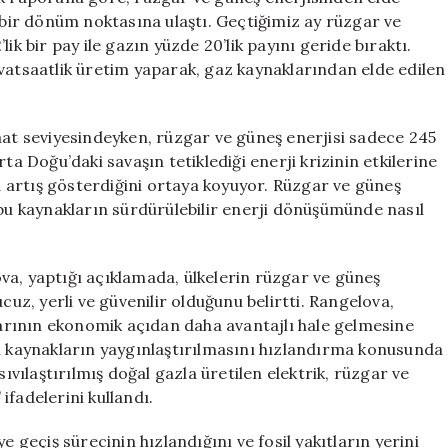
Elektrik
i bir dönüm noktasına ulaştı. Geçtiğimiz ay rüzgar ve
Üretiminde
ik bir pay ile gazın yüzde 20’lik payını geride bıraktı.
Gazı
vatsaatlik üretim yaparak, gaz kaynaklarından elde edilen
Geçti
için
aat seviyesindeyken, rüzgar ve güneş enerjisi sadece 245
ta Doğu’daki savaşın tetiklediği enerji krizinin etkilerine
 artış gösterdiğini ortaya koyuyor. Rüzgar ve güneş
 bu kaynakların sürdürülebilir enerji dönüşümünde nasıl
va, yaptığı açıklamada, ülkelerin rüzgar ve güneş
cuz, yerli ve güvenilir olduğunu belirtti. Rangelova,
klarının ekonomik açıdan daha avantajlı hale gelmesine
bu kaynakların yaygınlaştırılmasını hızlandırma konusunda
, sıvılaştırılmış doğal gazla üretilen elektrik, rüzgar ve
fadelerini kullandı.
e geçiş sürecinin hızlandığını ve fosil yakıtların yerini