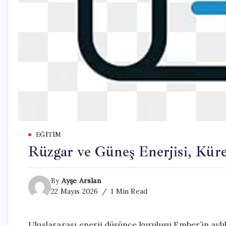
EĞITIM
Rüzgar ve Güneş Enerjisi, Küre
By
Ayşe Arslan
22 Mayıs 2026
1 Min Read
Uluslararası enerji düşünce kuruluşu Ember’in ayl