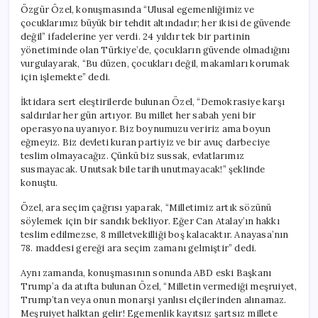
için
Özgür Özel, konuşmasında “Ulusal egemenliğimiz ve
çocuklarımız büyük bir tehdit altındadır; her ikisi de güvende
değil” ifadelerine yer verdi. 24 yıldır tek bir partinin
yönetiminde olan Türkiye’de, çocukların güvende olmadığını
vurgulayarak, “Bu düzen, çocukları değil, makamları korumak
için işlemekte” dedi.
İktidara sert eleştirilerde bulunan Özel, “Demokrasiye karşı
saldırılar her gün artıyor. Bu millet her sabah yeni bir
operasyona uyanıyor. Biz boynumuzu veririz ama boyun
eğmeyiz. Biz devleti kuran partiyiz ve bir avuç darbeciye
teslim olmayacağız. Çünkü biz sussak, evlatlarımız
susmayacak. Unutsak bile tarih unutmayacak!” şeklinde
konuştu.
Özel, ara seçim çağrısı yaparak, “Milletimiz artık sözünü
söylemek için bir sandık bekliyor. Eğer Can Atalay’ın hakkı
teslim edilmezse, 8 milletvekilliği boş kalacaktır. Anayasa’nın
78. maddesi gereği ara seçim zamanı gelmiştir” dedi.
Aynı zamanda, konuşmasının sonunda ABD eski Başkanı
Trump’a da atıfta bulunan Özel, “Milletin vermediği meşruiyet,
Trump’tan veya onun monarşi yanlısı elçilerinden alınamaz.
Meşruiyet halktan gelir! Egemenlik kayıtsız şartsız millete