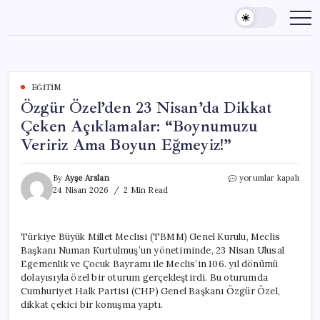
Skip
to
content
EĞITIM
Özgür Özel’den 23 Nisan’da Dikkat
Çeken Açıklamalar: “Boynumuzu
Veririz Ama Boyun Eğmeyiz!”
Özgür
By
Ayşe Arslan
yorumlar kapalı
Özel’den
24 Nisan 2026
2 Min Read
23
Nisan’da
Dikkat
Türkiye Büyük Millet Meclisi (TBMM) Genel Kurulu, Meclis
Çeken
Başkanı Numan Kurtulmuş’un yönetiminde, 23 Nisan Ulusal
Açıklamalar:
“Boynumuzu
Egemenlik ve Çocuk Bayramı ile Meclis’in 106. yıl dönümü
Veririz
dolayısıyla özel bir oturum gerçekleştirdi. Bu oturumda
Ama
Cumhuriyet Halk Partisi (CHP) Genel Başkanı Özgür Özel,
Boyun
dikkat çekici bir konuşma yaptı.
Eğmeyiz!”