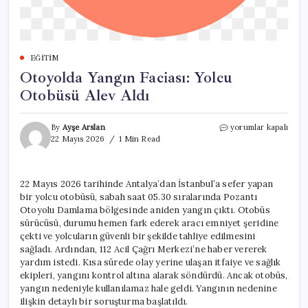
EĞITIM
Otoyolda Yangın Faciası: Yolcu
Otobüsü Alev Aldı
Otoyolda
By
Ayşe Arslan
yorumlar kapalı
Yangın
22 Mayıs 2026
1 Min Read
Faciası:
Yolcu
Otobüsü
22 Mayıs 2026 tarihinde Antalya’dan İstanbul’a sefer yapan
Alev
bir yolcu otobüsü, sabah saat 05.30 sıralarında Pozantı
Aldı
için
Otoyolu Damlama bölgesinde aniden yangın çıktı. Otobüs
sürücüsü, durumu hemen fark ederek aracı emniyet şeridine
çekti ve yolcuların güvenli bir şekilde tahliye edilmesini
sağladı. Ardından, 112 Acil Çağrı Merkezi’ne haber vererek
yardım istedi. Kısa sürede olay yerine ulaşan itfaiye ve sağlık
ekipleri, yangını kontrol altına alarak söndürdü. Ancak otobüs,
yangın nedeniyle kullanılamaz hale geldi. Yangının nedenine
ilişkin detaylı bir soruşturma başlatıldı.