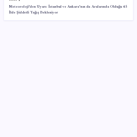
Meteoroloji’den Uyarı: İstanbul ve Ankara’nın da Aralarında Olduğu 45
İlde Şiddetli Yağış Bekleniyor
SON YAZILAR
Quick Sigorta’nın Halka Arzı Başarıyla Tamamlandı
Telefonların pil sorununa yeni çözüm
Orta Doğu’da tansiyon yükseldi: Petrol uçtu
Bir gecede her şey değişti! Çip devleri yükselişe
geçti