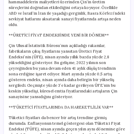
hammaddelerin maliyetleri üzerinden Çin’in üretim
süreçlerini doğrudan etkilediğini ortaya koyuyor. Özellikle
ABD ve İsrail’in İran ile yaşadığı gerginlik, Basra Körfezi’ndeki
sevkiyat hatlarını aksatarak sanayi fiyatlarında artışa neden
oldu.
**ÜRETİCİ FİYAT ENDEKSİNDE YENİ BİR DÖNEM**
Çin Ulusal İstatistik Bürosu’nun açıkladığı rakamlar,
fabrikaların çıkış fiyatlarını yansıtan Üretici Fiyat
Endeksi’nin (ÜFE), nisan ayında yıllık bazda yüzde 2,8
yükseldiğini gösteriyor. Bu gelişme, 2022 yılının son
çeyreğinden bu yana devam eden 41 aylık düşüş trendinin
sona erdiğine işaret ediyor. Mart ayında yüzde 0,5 artış
gösteren endeks, nisan ayında daha belirgin bir yükseliş
sergiledi. Geçmişte yüzde 3’e kadar gerileyen ÜFE’nin bu
keskin yükselişi, küresel emtia fiyatlarındaki artışların Çin
sanayisine yansıdığını gösteriyor.
**TÜKETİCİ FİYATLARINDA DA HAREKETLİLİK VAR**
Tüketici fiyatları da benzer bir artış trendine girmiş
durumda. Enflasyonun temel göstergesi olan Tüketici Fiyat
Endeksi (TÜFE), nisan ayında geçen yılın aynı dönemine göre