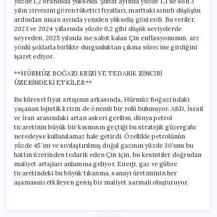
yüzde 1,2 oranında yükseldi. Şubat ayında yüzde 1,3 ile son 3
yılın zirvesini gören tüketici fiyatları, marttaki sınırlı düşüşün
ardından nisan ayında yeniden yükseliş gösterdi. Bu veriler,
2023 ve 2024 yıllarında yüzde 0,2 gibi düşük seviyelerde
seyreden, 2025 yılında ise sabit kalan Çin enflasyonunun, arz
yönlü şoklarla birlikte durgunluktan çıkma sürecine girdiğini
işaret ediyor.
**HÜRMÜZ BOĞAZI KRİZİ VE TEDARİK ZİNCİRİ
ÜZERİNDEKİ ETKİLER**
Bu küresel fiyat artışının arkasında, Hürmüz Boğazı’ndaki
yaşanan lojistik krizin de önemli bir rolü bulunuyor. ABD, İsrail
ve İran arasındaki artan askeri gerilim, dünya petrol
ticaretinin büyük bir kısmının geçtiği bu stratejik güzergahı
neredeyse kullanılamaz hale getirdi. Özellikle petrolünün
yüzde 45’ini ve sıvılaştırılmış doğal gazının yüzde 30’unu bu
hattın üzerinden tedarik eden Çin için, bu kesintiler doğrudan
maliyet artışları anlamına geliyor. Enerji, gaz ve gübre
ticaretindeki bu büyük tıkanma, sanayi üretiminin her
aşamasını etkileyen geniş bir maliyet sarmalı oluşturuyor.