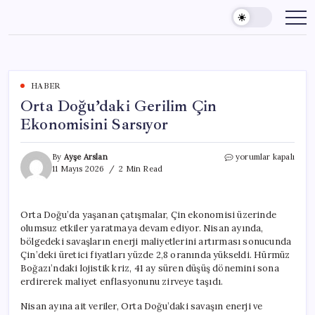
Skip
to
content
HABER
Orta Doğu’daki Gerilim Çin
Ekonomisini Sarsıyor
Orta
By
Ayşe Arslan
yorumlar kapalı
Doğu’daki
11 Mayıs 2026
2 Min Read
Gerilim
Çin
Ekonomisini
Orta Doğu’da yaşanan çatışmalar, Çin ekonomisi üzerinde
Sarsıyor
olumsuz etkiler yaratmaya devam ediyor. Nisan ayında,
için
bölgedeki savaşların enerji maliyetlerini artırması sonucunda
Çin’deki üretici fiyatları yüzde 2,8 oranında yükseldi. Hürmüz
Boğazı’ndaki lojistik kriz, 41 ay süren düşüş dönemini sona
erdirerek maliyet enflasyonunu zirveye taşıdı.
Nisan ayına ait veriler, Orta Doğu’daki savaşın enerji ve