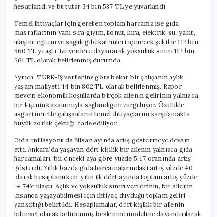
hesaplandı ve bu tutar 34 bin 587 TL’ye yuvarlandı.
Temel ihtiyaçlar için gereken toplam harcama ise gıda
masraflarının yanı sıra giyim, konut, kira, elektrik, su, yakıt,
ulaşım, eğitim ve sağlık gibi kalemleri içerecek şekilde 112 bin
660 TL’yi aştı. Bu verilere dayanarak yoksulluk sınırı 112 bin
661 TL olarak belirlenmiş durumda.
Ayrıca, TÜRK-İŞ verilerine göre bekar bir çalışanın aylık
yaşam maliyeti 44 bin 802 TL olarak belirlenmiş. Rapor,
mevcut ekonomik koşullarda birçok ailenin gelirinin yalnızca
bir kişinin kazanımıyla sağlandığını vurguluyor. Özellikle
asgari ücretle çalışanların temel ihtiyaçlarını karşılamakta
büyük zorluk çektiği ifade ediliyor.
Gıda enflasyonu da Nisan ayında artış göstermeye devam
etti. Ankara’da yaşayan dört kişilik bir ailenin yalnızca gıda
harcamaları, bir önceki aya göre yüzde 5,47 oranında artış
gösterdi. Yıllık bazda gıda harcamalarındaki artış yüzde 40
olarak hesaplanırken, yılın ilk dört ayında toplam artış yüzde
14,74’e ulaştı. Açlık ve yoksulluk sınırı verilerinin, bir ailenin
insanca yaşayabilmesi için ihtiyaç duyduğu toplam geliri
yansıttığı belirtildi. Hesaplamalar, dört kişilik bir ailenin
bilimsel olarak belirlenmiş beslenme modeline dayandırılarak