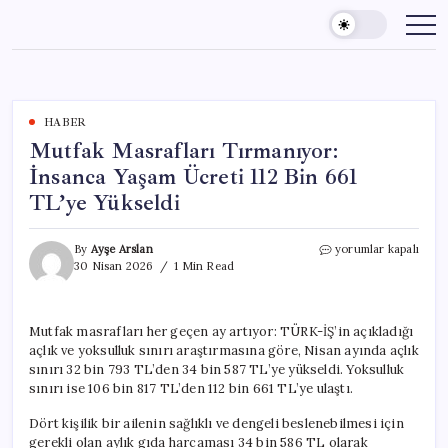
Skip
to
content
HABER
Mutfak Masrafları Tırmanıyor:
İnsanca Yaşam Ücreti 112 Bin 661
TL’ye Yükseldi
Mutfak
By
Ayşe Arslan
yorumlar kapalı
Masrafları
30 Nisan 2026
1 Min Read
Tırmanıyor:
İnsanca
Yaşam
Mutfak masrafları her geçen ay artıyor: TÜRK-İŞ’in açıkladığı
Ücreti
açlık ve yoksulluk sınırı araştırmasına göre, Nisan ayında açlık
112
Bin
sınırı 32 bin 793 TL’den 34 bin 587 TL’ye yükseldi. Yoksulluk
661
sınırı ise 106 bin 817 TL’den 112 bin 661 TL’ye ulaştı.
TL’ye
Yükseldi
Dört kişilik bir ailenin sağlıklı ve dengeli beslenebilmesi için
için
gerekli olan aylık gıda harcaması 34 bin 586 TL olarak