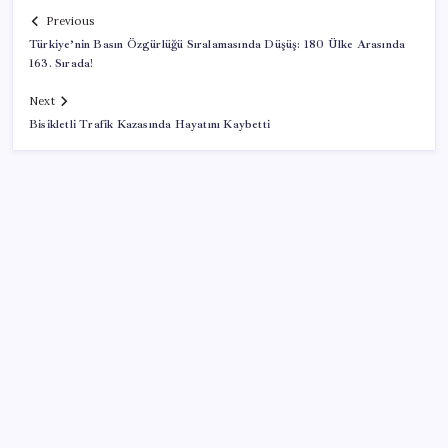
Previous
Türkiye’nin Basın Özgürlüğü Sıralamasında Düşüş: 180 Ülke Arasında
163. Sırada!
Next
Bisikletli Trafik Kazasında Hayatını Kaybetti
SON YAZILAR
BDDK’den tasarruf finansman şirketlerine yeni
düzenleme
CHP Mut ve Silifke İlçe Başkanlıklarında toplu istifa: