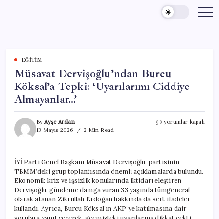
Skip
to
content
EĞITIM
Müsavat Dervişoğlu’ndan Burcu
Köksal’a Tepki: ‘Uyarılarımı Ciddiye
Almayanlar…’
Müsavat
By
Ayşe Arslan
yorumlar kapalı
Dervişoğlu’ndan
13 Mayıs 2026
2 Min Read
Burcu
Köksal’a
Tepki:
İYİ Parti Genel Başkanı Müsavat Dervişoğlu, partisinin
‘Uyarılarımı
TBMM’deki grup toplantısında önemli açıklamalarda bulundu.
Ciddiye
Almayanlar…’
Ekonomik kriz ve işsizlik konularında iktidarı eleştiren
için
Dervişoğlu, gündeme damga vuran 33 yaşında tümgeneral
olarak atanan Zikrullah Erdoğan hakkında da sert ifadeler
kullandı. Ayrıca, Burcu Köksal’ın AKP’ye katılmasına dair
sorulara yanıt vererek, geçmişteki uyarılarına dikkat çekti.