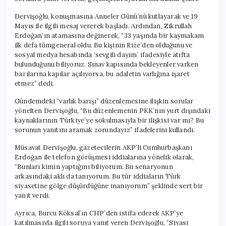
Dervişoğlu, konuşmasına Anneler Günü’nü kutlayarak ve 19
Mayıs ile ilgili mesaj vererek başladı. Ardından, Zikrullah
Erdoğan’ın atamasına değinerek, “33 yaşında bir kaymakam
ilk defa tümgeneral oldu. Bu kişinin Rize’den olduğunu ve
sosyal medya hesabında ‘sevgili dayım’ ifadesiyle atıfta
bulunduğunu biliyoruz. Sınav kapısında bekleyenler varken
bazılarına kapılar açılıyorsa, bu adaletin varlığına işaret
etmez” dedi.
Gündemdeki “varlık barışı” düzenlemesine ilişkin sorular
yönelten Dervişoğlu, “Bu düzenlemenin PKK’nın yurt dışındaki
kaynaklarının Türkiye’ye sokulmasıyla bir ilişkisi var mı? Bu
sorunun yanıtını aramak zorundayız” ifadelerini kullandı.
Müsavat Dervişoğlu, gazetecilerin AKP’li Cumhurbaşkanı
Erdoğan ile telefon görüşmesi iddialarına yönelik olarak,
“Bunları kimin yaptığını biliyorum. Bu senaryonun
arkasındaki aklı da tanıyorum. Bu tür iddiaların Türk
siyasetine gölge düşürdüğüne inanıyorum” şeklinde sert bir
yanıt verdi.
Ayrıca, Burcu Köksal’ın CHP’den istifa ederek AKP’ye
katılmasıyla ilgili soruya yanıt veren Dervişoğlu, “Siyasi