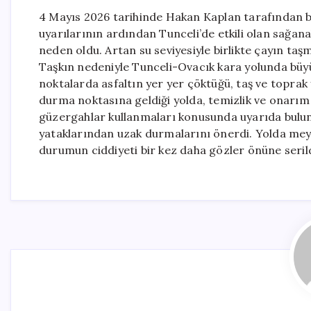
4 Mayıs 2026 tarihinde Hakan Kaplan tarafından bi
uyarılarının ardından Tunceli’de etkili olan sağan
neden oldu. Artan su seviyesiyle birlikte çayın taşm
Taşkın nedeniyle Tunceli-Ovacık kara yolunda büyük
noktalarda asfaltın yer yer çöktüğü, taş ve toprak 
durma noktasına geldiği yolda, temizlik ve onarım ça
güzergahlar kullanmaları konusunda uyarıda buluna
yataklarından uzak durmalarını önerdi. Yolda mey
durumun ciddiyeti bir kez daha gözler önüne serild