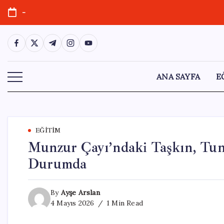
Skip
-
to
content
https://www.facebook.com/
https://twitter.com/
https://t.me/
https://www.instagram.com/
https://youtube.com/
ANA SAYFA
E
EĞITIM
Munzur Çayı’ndaki Taşkın, Tun
Durumda
By
Ayşe Arslan
4 Mayıs 2026
1 Min Read