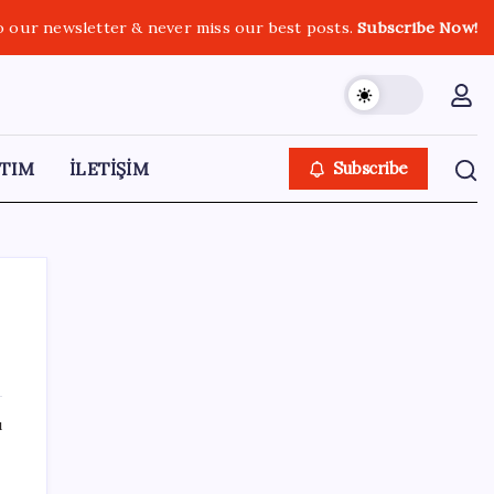
o our newsletter & never miss our best posts.
Subscribe Now!
TIM
İLETİŞİM
Subscribe
SON YAZILAR
ı
Quick Sigorta’nın Halka Arzı Başarıyla
Tamamlandı