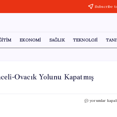
Subscribe t
ĞİTİM
EKONOMİ
SAĞLIK
TEKNOLOJİ
TANI
celi-Ovacık Yolunu Kapatmış
Munzur
yorumlar kapal
Çayı’ndaki
Taşkın,
Tunceli-