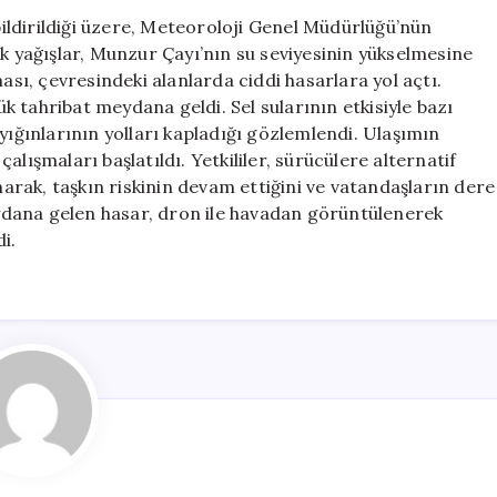
Ovacık
ldirildiği üzere, Meteoroloji Genel Müdürlüğü’nün
Yolunu
ak yağışlar, Munzur Çayı’nın su seviyesinin yükselmesine
Kapatmış
ası, çevresindeki alanlarda ciddi hasarlara yol açtı.
Durumda
 tahribat meydana geldi. Sel sularının etkisiyle bazı
için
yığınlarının yolları kapladığı gözlemlendi. Ulaşımın
lışmaları başlatıldı. Yetkililer, sürücülere alternatif
rak, taşkın riskinin devam ettiğini ve vatandaşların dere
dana gelen hasar, dron ile havadan görüntülenerek
i.