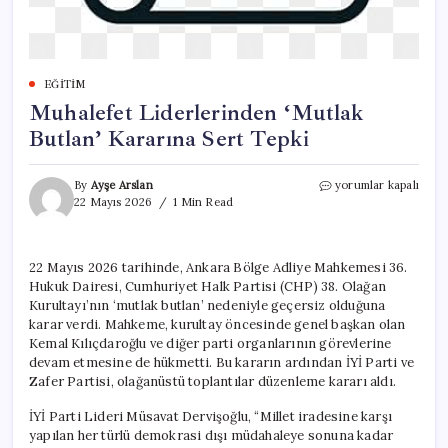
EĞITIM
Muhalefet Liderlerinden ‘Mutlak
Butlan’ Kararına Sert Tepki
Muhalefet
By
Ayşe Arslan
yorumlar kapalı
Liderlerinden
22 Mayıs 2026
1 Min Read
‘Mutlak
Butlan’
Kararına
22 Mayıs 2026 tarihinde, Ankara Bölge Adliye Mahkemesi 36.
Sert
Hukuk Dairesi, Cumhuriyet Halk Partisi (CHP) 38. Olağan
Tepki
için
Kurultayı’nın ‘mutlak butlan’ nedeniyle geçersiz olduğuna
karar verdi. Mahkeme, kurultay öncesinde genel başkan olan
Kemal Kılıçdaroğlu ve diğer parti organlarının görevlerine
devam etmesine de hükmetti. Bu kararın ardından İYİ Parti ve
Zafer Partisi, olağanüstü toplantılar düzenleme kararı aldı.
İYİ Parti Lideri Müsavat Dervişoğlu, “Millet iradesine karşı
yapılan her türlü demokrasi dışı müdahaleye sonuna kadar