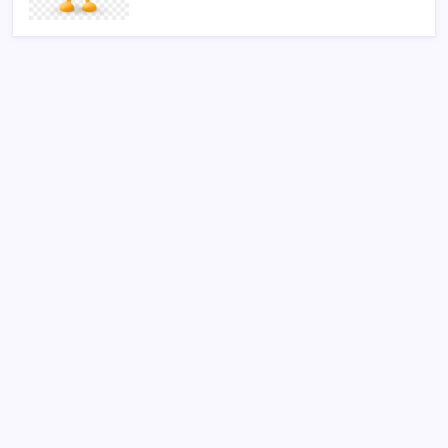
SON YAZILAR
Quick Sigorta’nın Halka Arzı Başarıyla Tamamlandı
Telefonların pil sorununa yeni çözüm
Orta Doğu’da tansiyon yükseldi: Petrol uçtu
Bir gecede her şey değişti! Çip devleri yükselişe
geçti
Apple 2026 3. Çeyrekte Kasasını Doldurdu