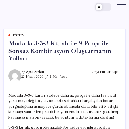
Skip
to
content
EĞITIM
Modada 3-3-3 Kuralı ile 9 Parça ile
Sonsuz Kombinasyon Oluşturmanın
Yolları
Modada
By
Ayşe Arslan
yorumlar kapalı
3-
22 Nisan 2026
2 Min Read
3-
3
Kuralı
Modada 3-3-3 kuralı, sadece daha az parça ile daha fazla stil
ile
yaratmayı değil, aynı zamanda sabahları karşılaşılan karar
9
Parça
yorgunluğunu aşmayı ve gardırobunuzla daha bilinçli bir ilişki
ile
kurmayı vaat eden pratik bir yöntemdir. Hazırsanız, gardırop
Sonsuz
karmaşasına son verecek bu yöntemin detaylarına dalalım!
Kombinasyon
Oluşturmanın
3-3-3 kuralı, gardırobunuzdaki temel ve uyumlu parçaları