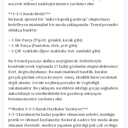
Yolları
seçerek stilinizi sadeleştirmenize yardımcı olur.
için
**3-3-3 Kuralı Nedir?**
Bu kural, işlevsel bir “mikro kapsül gardırop” oluşturmayı
hedefleyen minimalist bir moda yaklaşımıdır. Temel prensibi
oldukça basittir:
– 3 Üst Parça (Tişört, gömlek, kazak gibi)
– 3 Alt Parça (Pantolon, etek, şort gibi)
– 3 Çift Ayakkabı (Spor ayakkabı, bot, sandalet gibi)
Bu 9 temel parçayı akıllıca seçtiğinizde, birbirleriyle
kombinleyerek toplamda 27 farklı görünüm oluşturabilirsiniz!
Evet, doğru duydunuz. Bu matematiksel basitlik, kuralın
gerçek gücünü ortaya koyuyor. Amaç, eksiklik hissi yaratmak
değil; aksine, özenle seçilmiş parçalar ile özgürlüğü
yakalamaktır. Bu yaklaşım, nicelikten niteliğe geçişi sağlarken
daha bilinçli ve sürdürülebilir bir gardırop anlayışını
benimsemenize yardımcı olur.
**Neden 3-3-3 Kuralı Harikalar Yaratıyor?**
3-3-3 kuralının bu kadar popüler olmasının sebebi, sunduğu
pratik ve zihinsel faydalardır. Bu kural, sadece bir moda akımı
olmanın ötesinde, modern yaşamın getirdiği pek çok zorluğa