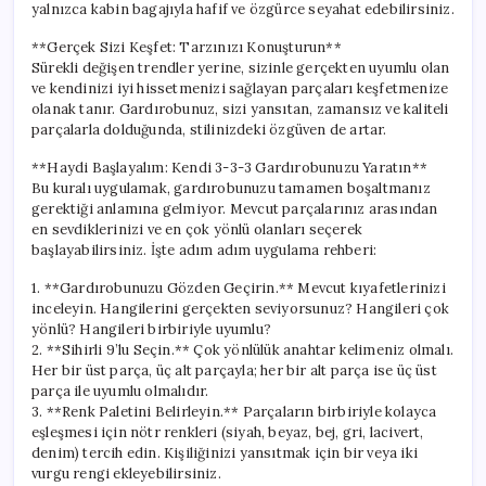
yalnızca kabin bagajıyla hafif ve özgürce seyahat edebilirsiniz.
**Gerçek Sizi Keşfet: Tarzınızı Konuşturun**
Sürekli değişen trendler yerine, sizinle gerçekten uyumlu olan
ve kendinizi iyi hissetmenizi sağlayan parçaları keşfetmenize
olanak tanır. Gardırobunuz, sizi yansıtan, zamansız ve kaliteli
parçalarla dolduğunda, stilinizdeki özgüven de artar.
**Haydi Başlayalım: Kendi 3-3-3 Gardırobunuzu Yaratın**
Bu kuralı uygulamak, gardırobunuzu tamamen boşaltmanız
gerektiği anlamına gelmiyor. Mevcut parçalarınız arasından
en sevdiklerinizi ve en çok yönlü olanları seçerek
başlayabilirsiniz. İşte adım adım uygulama rehberi:
1. **Gardırobunuzu Gözden Geçirin.** Mevcut kıyafetlerinizi
inceleyin. Hangilerini gerçekten seviyorsunuz? Hangileri çok
yönlü? Hangileri birbiriyle uyumlu?
2. **Sihirli 9’lu Seçin.** Çok yönlülük anahtar kelimeniz olmalı.
Her bir üst parça, üç alt parçayla; her bir alt parça ise üç üst
parça ile uyumlu olmalıdır.
3. **Renk Paletini Belirleyin.** Parçaların birbiriyle kolayca
eşleşmesi için nötr renkleri (siyah, beyaz, bej, gri, lacivert,
denim) tercih edin. Kişiliğinizi yansıtmak için bir veya iki
vurgu rengi ekleyebilirsiniz.