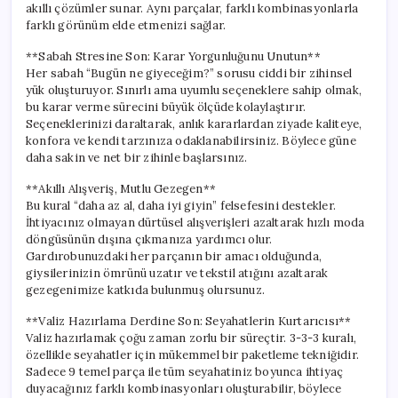
akıllı çözümler sunar. Aynı parçalar, farklı kombinasyonlarla
farklı görünüm elde etmenizi sağlar.
**Sabah Stresine Son: Karar Yorgunluğunu Unutun**
Her sabah “Bugün ne giyeceğim?” sorusu ciddi bir zihinsel
yük oluşturuyor. Sınırlı ama uyumlu seçeneklere sahip olmak,
bu karar verme sürecini büyük ölçüde kolaylaştırır.
Seçeneklerinizi daraltarak, anlık kararlardan ziyade kaliteye,
konfora ve kendi tarzınıza odaklanabilirsiniz. Böylece güne
daha sakin ve net bir zihinle başlarsınız.
**Akıllı Alışveriş, Mutlu Gezegen**
Bu kural “daha az al, daha iyi giyin” felsefesini destekler.
İhtiyacınız olmayan dürtüsel alışverişleri azaltarak hızlı moda
döngüsünün dışına çıkmanıza yardımcı olur.
Gardırobunuzdaki her parçanın bir amacı olduğunda,
giysilerinizin ömrünü uzatır ve tekstil atığını azaltarak
gezegenimize katkıda bulunmuş olursunuz.
**Valiz Hazırlama Derdine Son: Seyahatlerin Kurtarıcısı**
Valiz hazırlamak çoğu zaman zorlu bir süreçtir. 3-3-3 kuralı,
özellikle seyahatler için mükemmel bir paketleme tekniğidir.
Sadece 9 temel parça ile tüm seyahatiniz boyunca ihtiyaç
duyacağınız farklı kombinasyonları oluşturabilir, böylece