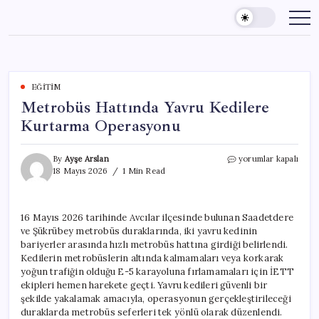
Skip
to
content
EĞITIM
Metrobüs Hattında Yavru Kedilere
Kurtarma Operasyonu
Metrobüs
By
Ayşe Arslan
yorumlar kapalı
Hattında
18 Mayıs 2026
1 Min Read
Yavru
Kedilere
Kurtarma
16 Mayıs 2026 tarihinde Avcılar ilçesinde bulunan Saadetdere
Operasyonu
ve Şükrübey metrobüs duraklarında, iki yavru kedinin
için
bariyerler arasında hızlı metrobüs hattına girdiği belirlendi.
Kedilerin metrobüslerin altında kalmamaları veya korkarak
yoğun trafiğin olduğu E-5 karayoluna fırlamamaları için İETT
ekipleri hemen harekete geçti. Yavru kedileri güvenli bir
şekilde yakalamak amacıyla, operasyonun gerçekleştirileceği
duraklarda metrobüs seferleri tek yönlü olarak düzenlendi.