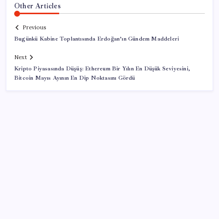
Other Articles
Previous
Bugünkü Kabine Toplantısında Erdoğan’ın Gündem Maddeleri
Next
Kripto Piyasasında Düşüş: Ethereum Bir Yılın En Düşük Seviyesini,
Bitcoin Mayıs Ayının En Dip Noktasını Gördü
SON YAZILAR
BDDK’den tasarruf finansman şirketlerine yeni