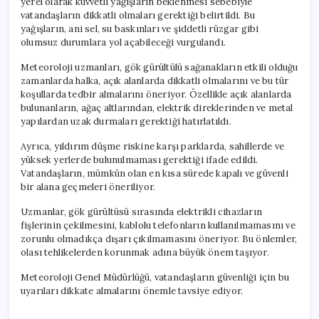
yerel olarak kuvvetli yağışların beklenmesi sebebiyle
vatandaşların dikkatli olmaları gerektiği belirtildi. Bu
yağışların, ani sel, su baskınları ve şiddetli rüzgar gibi
olumsuz durumlara yol açabileceği vurgulandı.
Meteoroloji uzmanları, gök gürültülü sağanakların etkili olduğu
zamanlarda halka, açık alanlarda dikkatli olmalarını ve bu tür
koşullarda tedbir almalarını öneriyor. Özellikle açık alanlarda
bulunanların, ağaç altlarından, elektrik direklerinden ve metal
yapılardan uzak durmaları gerektiği hatırlatıldı.
Ayrıca, yıldırım düşme riskine karşı parklarda, sahillerde ve
yüksek yerlerde bulunulmaması gerektiği ifade edildi.
Vatandaşların, mümkün olan en kısa sürede kapalı ve güvenli
bir alana geçmeleri öneriliyor.
Uzmanlar, gök gürültüsü sırasında elektrikli cihazların
fişlerinin çekilmesini, kablolu telefonların kullanılmamasını ve
zorunlu olmadıkça dışarı çıkılmamasını öneriyor. Bu önlemler,
olası tehlikelerden korunmak adına büyük önem taşıyor.
Meteoroloji Genel Müdürlüğü, vatandaşların güvenliği için bu
uyarıları dikkate almalarını önemle tavsiye ediyor.