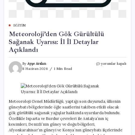
EĞITIM
Meteoroloji’den Gök Gürültülü
Sağanak Uyarısı: İl İl Detaylar
Açıklandı
Meteoroloji’den
By
Ayşe Arslan
yorumlar kapalı
Gök
8 Haziran 2026
1 Min Read
Gürültülü
Sağanak
Uyarısı:
İl
İl
Detaylar
Meteoroloji Genel Müdürlüğü, yaptığı son duyuruda, ülkenin
Açıklandı
güneybatı bölgelerinde öğle saatlerini takiben etkili olacak
için
gök gürültülü sağanak yağışlar hakkında uyarılarda bulundu.
Özellikle Isparta ve Burdur çevreleri ile Antalya’nın iç
kesimleri, Denizli’nin güney ve doğu bölgeleri,
Afyonkarahisar’ın güneyi ve Konya’nın güneybatı ilçelerinde