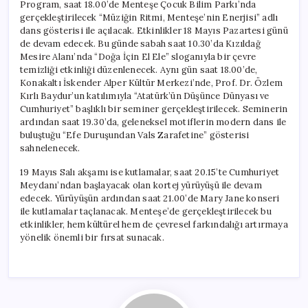
Program, saat 18.00’de Menteşe Çocuk Bilim Parkı’nda
gerçekleştirilecek “Müziğin Ritmi, Menteşe’nin Enerjisi” adlı
dans gösterisi ile açılacak. Etkinlikler 18 Mayıs Pazartesi günü
de devam edecek. Bu günde sabah saat 10.30’da Kızıldağ
Mesire Alanı’nda “Doğa İçin El Ele” sloganıyla bir çevre
temizliği etkinliği düzenlenecek. Aynı gün saat 18.00’de,
Konakaltı İskender Alper Kültür Merkezi’nde, Prof. Dr. Özlem
Kırlı Baydur’un katılımıyla “Atatürk’ün Düşünce Dünyası ve
Cumhuriyet” başlıklı bir seminer gerçekleştirilecek. Seminerin
ardından saat 19.30’da, geleneksel motiflerin modern dans ile
buluştuğu “Efe Duruşundan Vals Zarafetine” gösterisi
sahnelenecek.
19 Mayıs Salı akşamı ise kutlamalar, saat 20.15’te Cumhuriyet
Meydanı’ndan başlayacak olan kortej yürüyüşü ile devam
edecek. Yürüyüşün ardından saat 21.00’de Mary Jane konseri
ile kutlamalar taçlanacak. Menteşe’de gerçekleştirilecek bu
etkinlikler, hem kültürel hem de çevresel farkındalığı artırmaya
yönelik önemli bir fırsat sunacak.