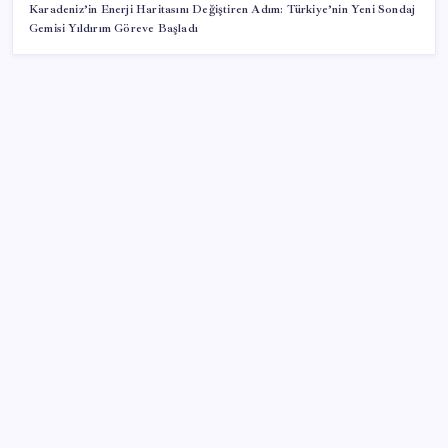
Karadeniz’in Enerji Haritasını Değiştiren Adım: Türkiye’nin Yeni Sondaj
Gemisi Yıldırım Göreve Başladı
SON YAZILAR
BDDK’den tasarruf finansman şirketlerine yeni
düzenleme
CHP Mut ve Silifke İlçe Başkanlıklarında toplu istifa:
YENİ Parti’ye katılma kararı aldılar
Bakan Kurum: Bu işler ahbap çavuş ilişkisiyle
yürümez