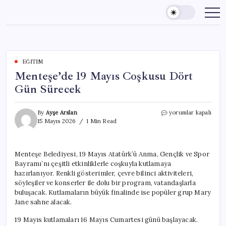
Skip
to
content
EĞITIM
Menteşe’de 19 Mayıs Coşkusu Dört
Gün Sürecek
Menteşe’de
By
Ayşe Arslan
yorumlar kapalı
19
15 Mayıs 2026
1 Min Read
Mayıs
Coşkusu
Dört
Menteşe Belediyesi, 19 Mayıs Atatürk’ü Anma, Gençlik ve Spor
Gün
Bayramı’nı çeşitli etkinliklerle coşkuyla kutlamaya
Sürecek
için
hazırlanıyor. Renkli gösterimler, çevre bilinci aktiviteleri,
söyleşiler ve konserler ile dolu bir program, vatandaşlarla
buluşacak. Kutlamaların büyük finalinde ise popüler grup Mary
Jane sahne alacak.
19 Mayıs kutlamaları 16 Mayıs Cumartesi günü başlayacak.