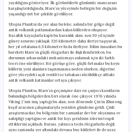
yayıldığını gösteriyor. İlk görüntülerle günümüz manzarası
karşılaştırıldığında, Mars’ın yüzeyinde belirgin bir değişim
yaşandığı net bir şekilde görülüyor.
Utopia Planitia’da yer alan bu leke, aslında bir gölge değil;
antik volkanik patlamalardan kalan küllerden oluşuyor.
Bazaltik kayaçlarla kaplı bu karanlık alan, son 50 yıl içinde
güney sınırını yaklaşık 320 kilometre daha ileriye taşıyarak,
her yıl ortalama 6,5 kilometre hızla ilerliyor. Bilim insanları bu
hareketi Mars’ın güçlü rüzgarları ile ilişkilendirirken, bu
durumun arkasındaki mekanizmayı anlamak için iki farklı
teori öne sürülüyor. Bir görüşe göre, güçlü fırtınalar bu koyu
küllerin yeni alanlara taşınmasına neden olurken, diğerine
göre yüzeydeki açık renkli toz tabakası süzüldükçe alttaki
antik volkanik katmanlar ortaya çıkıyor.
Utopia Planitia, Mars’ın geçmişine dair en çarpıcı kanıtların
bulunduğu bölgelerden biri olarak öne çıkıyor. 1976 yılında
Viking 2’nin iniş yaptığı bu alan, son dönemde Çin’in Zhurong
keşif aracının çalışmalarıyla yeniden gündeme geldi. Çinli
araştırmacılar, bu bölgenin bir zamanlar dev bir okyanusa ev
sahipliği yaptığını ve antik bir kıyı şeridinin izlerini tespit
ettiklerini açıkladı. Burası, yalnızca tozlu rüzgarlarla değil,
aynı zamanda yer altındaki devasa buz kütleleri ile de uzay