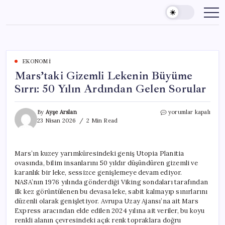
Skip
to
content
EKONOMI
Mars’taki Gizemli Lekenin Büyüme
Sırrı: 50 Yılın Ardından Gelen Sorular
Mars’taki
By
Ayşe Arslan
yorumlar kapalı
Gizemli
23 Nisan 2026
2 Min Read
Lekenin
Büyüme
Sırrı:
Mars’ın kuzey yarımküresindeki geniş Utopia Planitia
50
ovasında, bilim insanlarını 50 yıldır düşündüren gizemli ve
Yılın
Ardından
karanlık bir leke, sessizce genişlemeye devam ediyor.
Gelen
NASA’nın 1976 yılında gönderdiği Viking sondaları tarafından
Sorular
ilk kez görüntülenen bu devasa leke, sabit kalmayıp sınırlarını
için
düzenli olarak genişletiyor. Avrupa Uzay Ajansı’na ait Mars
Express aracından elde edilen 2024 yılına ait veriler, bu koyu
renkli alanın çevresindeki açık renk topraklara doğru