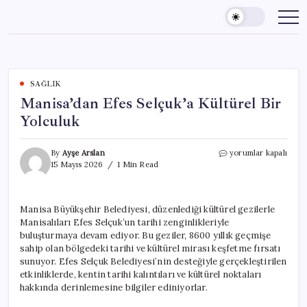
Skip
to
content
SAĞLIK
Manisa’dan Efes Selçuk’a Kültürel Bir
Yolculuk
Manisa’dan
By
Ayşe Arslan
yorumlar kapalı
Efes
15 Mayıs 2026
1 Min Read
Selçuk’a
Kültürel
Bir
Manisa Büyükşehir Belediyesi, düzenlediği kültürel gezilerle
Yolculuk
Manisalıları Efes Selçuk’un tarihi zenginlikleriyle
için
buluşturmaya devam ediyor. Bu geziler, 8600 yıllık geçmişe
sahip olan bölgedeki tarihi ve kültürel mirası keşfetme fırsatı
sunuyor. Efes Selçuk Belediyesi’nin desteğiyle gerçekleştirilen
etkinliklerde, kentin tarihi kalıntıları ve kültürel noktaları
hakkında derinlemesine bilgiler ediniyorlar.