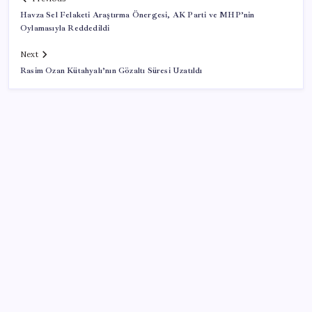
Havza Sel Felaketi Araştırma Önergesi, AK Parti ve MHP’nin
Oylamasıyla Reddedildi
Next
Rasim Ozan Kütahyalı’nın Gözaltı Süresi Uzatıldı
SON YAZILAR
Quick Sigorta’nın Halka Arzı Başarıyla Tamamlandı
Telefonların pil sorununa yeni çözüm
Orta Doğu’da tansiyon yükseldi: Petrol uçtu