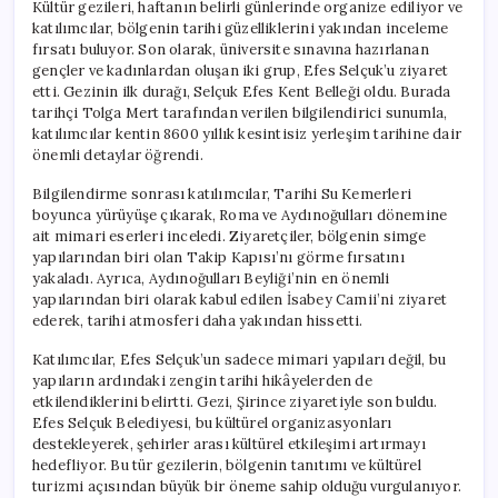
Kültür gezileri, haftanın belirli günlerinde organize ediliyor ve
katılımcılar, bölgenin tarihi güzelliklerini yakından inceleme
fırsatı buluyor. Son olarak, üniversite sınavına hazırlanan
gençler ve kadınlardan oluşan iki grup, Efes Selçuk’u ziyaret
etti. Gezinin ilk durağı, Selçuk Efes Kent Belleği oldu. Burada
tarihçi Tolga Mert tarafından verilen bilgilendirici sunumla,
katılımcılar kentin 8600 yıllık kesintisiz yerleşim tarihine dair
önemli detaylar öğrendi.
Bilgilendirme sonrası katılımcılar, Tarihi Su Kemerleri
boyunca yürüyüşe çıkarak, Roma ve Aydınoğulları dönemine
ait mimari eserleri inceledi. Ziyaretçiler, bölgenin simge
yapılarından biri olan Takip Kapısı’nı görme fırsatını
yakaladı. Ayrıca, Aydınoğulları Beyliği’nin en önemli
yapılarından biri olarak kabul edilen İsabey Camii’ni ziyaret
ederek, tarihi atmosferi daha yakından hissetti.
Katılımcılar, Efes Selçuk’un sadece mimari yapıları değil, bu
yapıların ardındaki zengin tarihi hikâyelerden de
etkilendiklerini belirtti. Gezi, Şirince ziyaretiyle son buldu.
Efes Selçuk Belediyesi, bu kültürel organizasyonları
destekleyerek, şehirler arası kültürel etkileşimi artırmayı
hedefliyor. Bu tür gezilerin, bölgenin tanıtımı ve kültürel
turizmi açısından büyük bir öneme sahip olduğu vurgulanıyor.