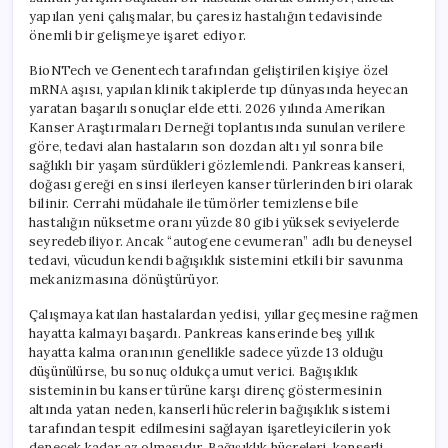
yapılan yeni çalışmalar, bu çaresiz hastalığın tedavisinde
önemli bir gelişmeye işaret ediyor.
BioNTech ve Genentech tarafından geliştirilen kişiye özel
mRNA aşısı, yapılan klinik takiplerde tıp dünyasında heyecan
yaratan başarılı sonuçlar elde etti. 2026 yılında Amerikan
Kanser Araştırmaları Derneği toplantısında sunulan verilere
göre, tedavi alan hastaların son dozdan altı yıl sonra bile
sağlıklı bir yaşam sürdükleri gözlemlendi. Pankreas kanseri,
doğası gereği en sinsi ilerleyen kanser türlerinden biri olarak
bilinir. Cerrahi müdahale ile tümörler temizlense bile
hastalığın nüksetme oranı yüzde 80 gibi yüksek seviyelerde
seyredebiliyor. Ancak “autogene cevumeran” adlı bu deneysel
tedavi, vücudun kendi bağışıklık sistemini etkili bir savunma
mekanizmasına dönüştürüyor.
Çalışmaya katılan hastalardan yedisi, yıllar geçmesine rağmen
hayatta kalmayı başardı. Pankreas kanserinde beş yıllık
hayatta kalma oranının genellikle sadece yüzde 13 olduğu
düşünülürse, bu sonuç oldukça umut verici. Bağışıklık
sisteminin bu kanser türüne karşı direnç göstermesinin
altında yatan neden, kanserli hücrelerin bağışıklık sistemi
tarafından tespit edilmesini sağlayan işaretleyicilerin yok
denecek kadar az olmasıdır. Bağışıklık hücreleri, kanserli