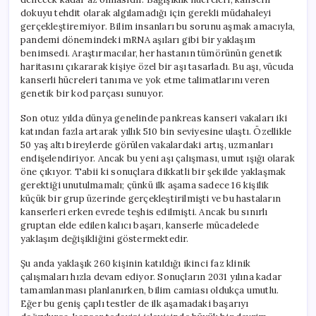
dokuyu tehdit olarak algılamadığı için gerekli müdahaleyi
gerçekleştiremiyor. Bilim insanları bu sorunu aşmak amacıyla,
pandemi dönemindeki mRNA aşıları gibi bir yaklaşım
benimsedi. Araştırmacılar, her hastanın tümörünün genetik
haritasını çıkararak kişiye özel bir aşı tasarladı. Bu aşı, vücuda
kanserli hücreleri tanıma ve yok etme talimatlarını veren
genetik bir kod parçası sunuyor.
Son otuz yılda dünya genelinde pankreas kanseri vakaları iki
katından fazla artarak yıllık 510 bin seviyesine ulaştı. Özellikle
50 yaş altı bireylerde görülen vakalardaki artış, uzmanları
endişelendiriyor. Ancak bu yeni aşı çalışması, umut ışığı olarak
öne çıkıyor. Tabii ki sonuçlara dikkatli bir şekilde yaklaşmak
gerektiği unutulmamalı; çünkü ilk aşama sadece 16 kişilik
küçük bir grup üzerinde gerçekleştirilmişti ve bu hastaların
kanserleri erken evrede teşhis edilmişti. Ancak bu sınırlı
gruptan elde edilen kalıcı başarı, kanserle mücadelede
yaklaşım değişikliğini göstermektedir.
Şu anda yaklaşık 260 kişinin katıldığı ikinci faz klinik
çalışmaları hızla devam ediyor. Sonuçların 2031 yılına kadar
tamamlanması planlanırken, bilim camiası oldukça umutlu.
Eğer bu geniş çaplı testler de ilk aşamadaki başarıyı