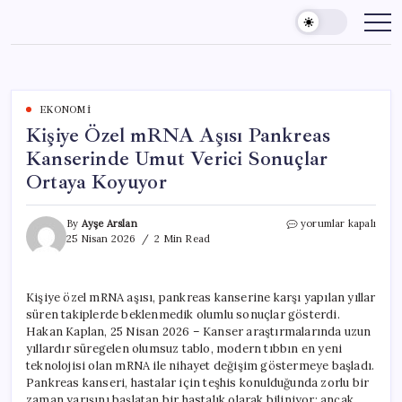
Skip
to
content
EKONOMI
Kişiye Özel mRNA Aşısı Pankreas
Kanserinde Umut Verici Sonuçlar
Ortaya Koyuyor
Kişiye
By
Ayşe Arslan
yorumlar kapalı
Özel
25 Nisan 2026
2 Min Read
mRNA
Aşısı
Pankreas
Kişiye özel mRNA aşısı, pankreas kanserine karşı yapılan yıllar
Kanserinde
süren takiplerde beklenmedik olumlu sonuçlar gösterdi.
Umut
Verici
Hakan Kaplan, 25 Nisan 2026 – Kanser araştırmalarında uzun
Sonuçlar
yıllardır süregelen olumsuz tablo, modern tıbbın en yeni
Ortaya
teknolojisi olan mRNA ile nihayet değişim göstermeye başladı.
Koyuyor
Pankreas kanseri, hastalar için teşhis konulduğunda zorlu bir
için
zaman yarışını başlatan bir hastalık olarak biliniyor; ancak