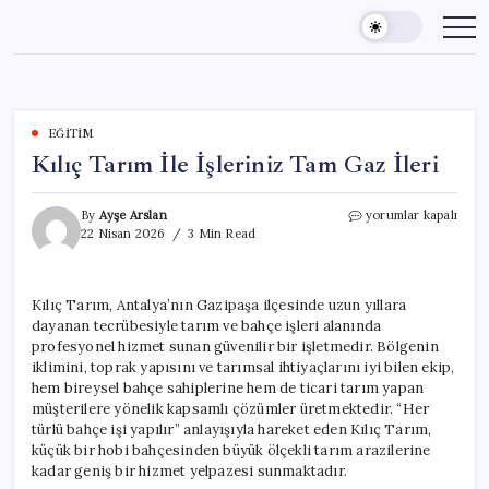
Skip
to
content
EĞITIM
Kılıç Tarım İle İşleriniz Tam Gaz İleri
Kılıç
By
Ayşe Arslan
yorumlar kapalı
Tarım
22 Nisan 2026
3 Min Read
İle
İşleriniz
Tam
Kılıç Tarım, Antalya’nın Gazipaşa ilçesinde uzun yıllara
Gaz
dayanan tecrübesiyle tarım ve bahçe işleri alanında
İleri
için
profesyonel hizmet sunan güvenilir bir işletmedir. Bölgenin
iklimini, toprak yapısını ve tarımsal ihtiyaçlarını iyi bilen ekip,
hem bireysel bahçe sahiplerine hem de ticari tarım yapan
müşterilere yönelik kapsamlı çözümler üretmektedir. “Her
türlü bahçe işi yapılır” anlayışıyla hareket eden Kılıç Tarım,
küçük bir hobi bahçesinden büyük ölçekli tarım arazilerine
kadar geniş bir hizmet yelpazesi sunmaktadır.