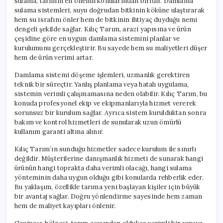
sulama, tarımın en önemli konularından biridir. Damlama
sulama sistemleri, suyu doğrudan bitkinin köküne ulaştırarak
hem su israfını önler hem de bitkinin ihtiyaç duyduğu nemi
dengeli şekilde sağlar. Kılıç Tarım, arazi yapısına ve ürün
çeşidine göre en uygun damlama sistemini planlar ve
kurulumunu gerçekleştirir. Bu sayede hem su maliyetleri düşer
hem de ürün verimi artar.
Damlama sistemi döşeme işlemleri, uzmanlık gerektiren
teknik bir süreçtir. Yanlış planlama veya hatalı uygulama,
sistemin verimli çalışmamasına neden olabilir. Kılıç Tarım, bu
konuda profesyonel ekip ve ekipmanlarıyla hizmet vererek
sorunsuz bir kurulum sağlar. Ayrıca sistem kurulduktan sonra
bakım ve kontrol hizmetleri de sunularak uzun ömürlü
kullanım garanti altına alınır.
Kılıç Tarım’ın sunduğu hizmetler sadece kurulum ile sınırlı
değildir. Müşterilerine danışmanlık hizmeti de sunarak hangi
ürünün hangi toprakta daha verimli olacağı, hangi sulama
yönteminin daha uygun olduğu gibi konularda rehberlik eder.
Bu yaklaşım, özellikle tarıma yeni başlayan kişiler için büyük
bir avantaj sağlar. Doğru yönlendirme sayesinde hem zaman
hem de maliyet kayıpları önlenir.