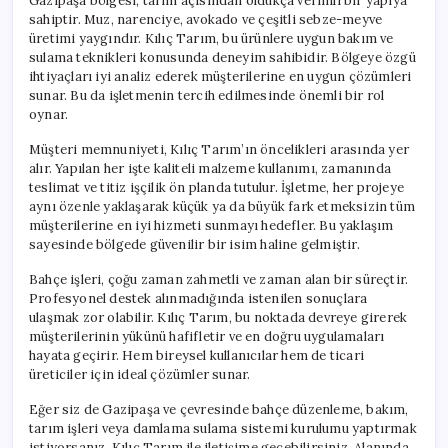
Gazipaşa bölgesi, tarım açısından oldukça verimli bir yapıya
sahiptir. Muz, narenciye, avokado ve çeşitli sebze-meyve
üretimi yaygındır. Kılıç Tarım, bu ürünlere uygun bakım ve
sulama teknikleri konusunda deneyim sahibidir. Bölgeye özgü
ihtiyaçları iyi analiz ederek müşterilerine en uygun çözümleri
sunar. Bu da işletmenin tercih edilmesinde önemli bir rol
oynar.
Müşteri memnuniyeti, Kılıç Tarım’ın öncelikleri arasında yer
alır. Yapılan her işte kaliteli malzeme kullanımı, zamanında
teslimat ve titiz işçilik ön planda tutulur. İşletme, her projeye
aynı özenle yaklaşarak küçük ya da büyük fark etmeksizin tüm
müşterilerine en iyi hizmeti sunmayı hedefler. Bu yaklaşım
sayesinde bölgede güvenilir bir isim haline gelmiştir.
Bahçe işleri, çoğu zaman zahmetli ve zaman alan bir süreçtir.
Profesyonel destek alınmadığında istenilen sonuçlara
ulaşmak zor olabilir. Kılıç Tarım, bu noktada devreye girerek
müşterilerinin yükünü hafifletir ve en doğru uygulamaları
hayata geçirir. Hem bireysel kullanıcılar hem de ticari
üreticiler için ideal çözümler sunar.
Eğer siz de Gazipaşa ve çevresinde bahçe düzenleme, bakım,
tarım işleri veya damlama sulama sistemi kurulumu yaptırmak
istiyorsanız, Kılıç Tarım ile iletişime geçebilirsiniz. Alanında