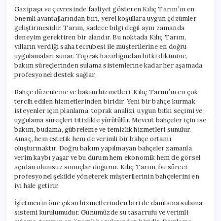
Gazipaşa ve çevresinde faaliyet gösteren Kılıç Tarım’ın en
önemli avantajlarından biri, yerel koşullara uygun çözümler
geliştirmesidir. Tarım, sadece bilgi değil aynı zamanda
deneyim gerektiren bir alandır. Bu noktada Kılıç Tarım,
yılların verdiği saha tecrübesi ile müşterilerine en doğru
uygulamaları sunar. Toprak hazırlığından bitki dikimine,
bakım süreçlerinden sulama sistemlerine kadar her aşamada
profesyonel destek sağlar.
Bahçe düzenleme ve bakım hizmetleri, Kılıç Tarım’ın en çok
tercih edilen hizmetlerinden biridir. Yeni bir bahçe kurmak
isteyenler için planlama, toprak analizi, uygun bitki seçimi ve
uygulama süreçleri titizlikle yürütülür. Mevcut bahçeler için ise
bakım, budama, gübreleme ve temizlik hizmetleri sunulur.
Amaç, hem estetik hem de verimli bir bahçe ortamı
oluşturmaktır. Doğru bakım yapılmayan bahçeler zamanla
verim kaybı yaşar ve bu durum hem ekonomik hem de görsel
açıdan olumsuz sonuçlar doğurur. Kılıç Tarım, bu süreci
profesyonel şekilde yöneterek müşterilerinin bahçelerini en
iyi hale getirir.
İşletmenin öne çıkan hizmetlerinden biri de damlama sulama
sistemi kurulumudur. Günümüzde su tasarrufu ve verimli