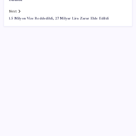
Next
1.5 Milyon Vize Reddedildi, 27 Milyar Lira Zarar Elde Edildi
SON YAZILAR
Quick Sigorta’nın Halka Arzı Başarıyla Tamamlandı
Telefonların pil sorununa yeni çözüm
Orta Doğu’da tansiyon yükseldi: Petrol uçtu
Bir gecede her şey değişti! Çip devleri yükselişe
geçti