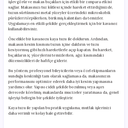
işlev görür ve makas bıçakları için etkili bir zımpara etkisi
sağlar. Makasınızı tuz kütlesi içinde hareket ettirdiğinizde,
tuzun sürtünmesi metal yüzeyler üzerindeki mikroskobik
pürüzleri törpülerken, birikmiş kalıntıları da temizler.
Uygulamayı en etkili şekilde gerçekleştirmek için bir kavanoz
kullanabilirsiniz.
Öncelikle bir kavanozu kaya tuzu ile doldurun. Ardından,
makasın kesim kısmını tuzun içine daldırın ve tuzu
kesiyormuş gibi hızlı hareketlerle açıp kapatın. Bu hareket,
bıçakların iç yüzeylerini temizlerken, ağız kısmındaki
düzensizlikleri de hafifçe giderir.
Bu yöntem, profesyonel bileyicilerin veya özel ekipmanların
sunduğu keskinliği tam olarak sağlamasa da, makasınızın
performansını optimize ederek daha iyi kesim yapmasına
yardımcı olur. Yapısı ciddi şekilde bozulmuş veya aşırı
derecede körelmiş makaslarda mucizeler yaratmasa da, genel
işleyişi belirgin bir şekilde iyileştirir.
Kaya tuzu ile yapılan bu pratik uygulama, mutfak işlerinizi
daha verimli ve kolay hale getirebilir.