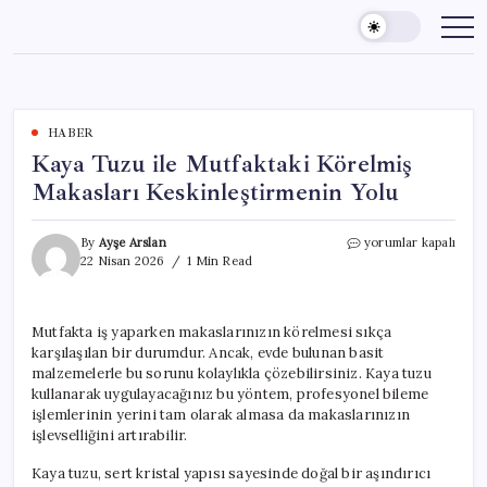
Skip
to
content
HABER
Kaya Tuzu ile Mutfaktaki Körelmiş
Makasları Keskinleştirmenin Yolu
Kaya
By
Ayşe Arslan
yorumlar kapalı
Tuzu
22 Nisan 2026
1 Min Read
ile
Mutfaktaki
Körelmiş
Mutfakta iş yaparken makaslarınızın körelmesi sıkça
Makasları
karşılaşılan bir durumdur. Ancak, evde bulunan basit
Keskinleştirmenin
Yolu
malzemelerle bu sorunu kolaylıkla çözebilirsiniz. Kaya tuzu
için
kullanarak uygulayacağınız bu yöntem, profesyonel bileme
işlemlerinin yerini tam olarak almasa da makaslarınızın
işlevselliğini artırabilir.
Kaya tuzu, sert kristal yapısı sayesinde doğal bir aşındırıcı