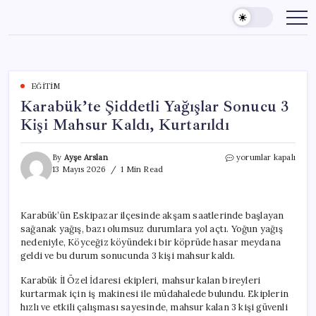
Skip
to
content
EĞITIM
Karabük’te Şiddetli Yağışlar Sonucu 3
Kişi Mahsur Kaldı, Kurtarıldı
Karabük’te
By
Ayşe Arslan
yorumlar kapalı
Şiddetli
13 Mayıs 2026
1 Min Read
Yağışlar
Sonucu
3
Karabük’ün Eskipazar ilçesinde akşam saatlerinde başlayan
Kişi
sağanak yağış, bazı olumsuz durumlara yol açtı. Yoğun yağış
Mahsur
Kaldı,
nedeniyle, Köyceğiz köyündeki bir köprüde hasar meydana
Kurtarıldı
geldi ve bu durum sonucunda 3 kişi mahsur kaldı.
için
Karabük İl Özel İdaresi ekipleri, mahsur kalan bireyleri
kurtarmak için iş makinesi ile müdahalede bulundu. Ekiplerin
hızlı ve etkili çalışması sayesinde, mahsur kalan 3 kişi güvenli