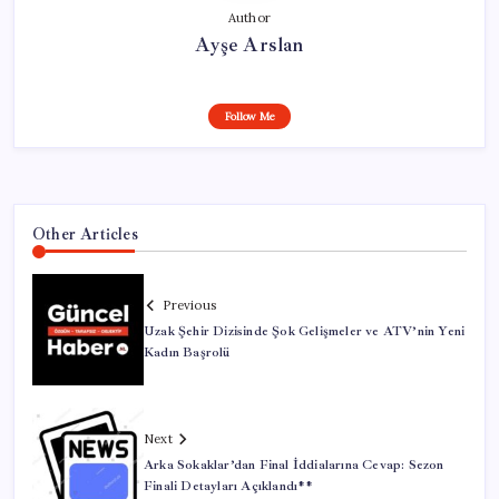
Author
Ayşe Arslan
Follow Me
Other Articles
Previous
Uzak Şehir Dizisinde Şok Gelişmeler ve ATV’nin Yeni
Kadın Başrolü
Next
Arka Sokaklar’dan Final İddialarına Cevap: Sezon
Finali Detayları Açıklandı**