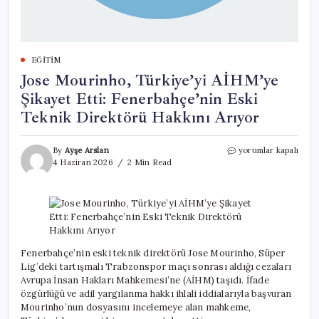
EĞITIM
Jose Mourinho, Türkiye’yi AİHM’ye
Şikayet Etti: Fenerbahçe’nin Eski
Teknik Direktörü Hakkını Arıyor
Jose
By
Ayşe Arslan
yorumlar kapalı
Mourinho,
4 Haziran 2026
2 Min Read
Türkiye’yi
AİHM’ye
Şikayet
Etti:
Fenerbahçe’nin
Eski
Teknik
Fenerbahçe’nin eski teknik direktörü Jose Mourinho, Süper
Direktörü
Lig’deki tartışmalı Trabzonspor maçı sonrası aldığı cezaları
Hakkını
Avrupa İnsan Hakları Mahkemesi’ne (AİHM) taşıdı. İfade
Arıyor
özgürlüğü ve adil yargılanma hakkı ihlali iddialarıyla başvuran
için
Mourinho’nun dosyasını incelemeye alan mahkeme,