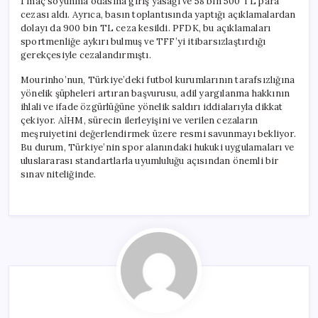
1 maç soyunma odasına giriş yasağı ve 58 bin 500 TL para
cezası aldı. Ayrıca, basın toplantısında yaptığı açıklamalardan
dolayı da 900 bin TL ceza kesildi. PFDK, bu açıklamaları
sportmenliğe aykırı bulmuş ve TFF’yi itibarsızlaştırdığı
gerekçesiyle cezalandırmıştı.
Mourinho’nun, Türkiye’deki futbol kurumlarının tarafsızlığına
yönelik şüpheleri artıran başvurusu, adil yargılanma hakkının
ihlali ve ifade özgürlüğüne yönelik saldırı iddialarıyla dikkat
çekiyor. AİHM, sürecin ilerleyişini ve verilen cezaların
meşruiyetini değerlendirmek üzere resmi savunmayı bekliyor.
Bu durum, Türkiye’nin spor alanındaki hukuki uygulamaları ve
uluslararası standartlarla uyumluluğu açısından önemli bir
sınav niteliğinde.