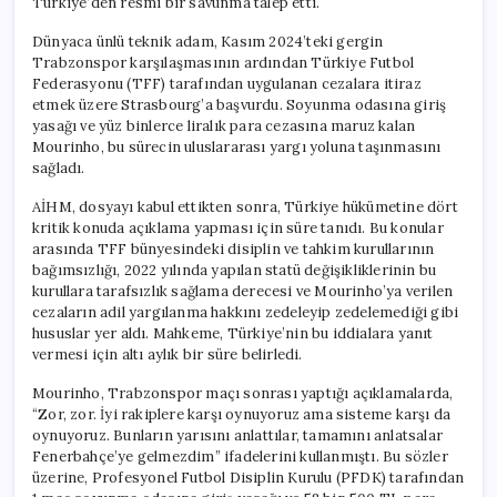
Türkiye’den resmi bir savunma talep etti.
Dünyaca ünlü teknik adam, Kasım 2024’teki gergin
Trabzonspor karşılaşmasının ardından Türkiye Futbol
Federasyonu (TFF) tarafından uygulanan cezalara itiraz
etmek üzere Strasbourg’a başvurdu. Soyunma odasına giriş
yasağı ve yüz binlerce liralık para cezasına maruz kalan
Mourinho, bu sürecin uluslararası yargı yoluna taşınmasını
sağladı.
AİHM, dosyayı kabul ettikten sonra, Türkiye hükümetine dört
kritik konuda açıklama yapması için süre tanıdı. Bu konular
arasında TFF bünyesindeki disiplin ve tahkim kurullarının
bağımsızlığı, 2022 yılında yapılan statü değişikliklerinin bu
kurullara tarafsızlık sağlama derecesi ve Mourinho’ya verilen
cezaların adil yargılanma hakkını zedeleyip zedelemediği gibi
hususlar yer aldı. Mahkeme, Türkiye’nin bu iddialara yanıt
vermesi için altı aylık bir süre belirledi.
Mourinho, Trabzonspor maçı sonrası yaptığı açıklamalarda,
“Zor, zor. İyi rakiplere karşı oynuyoruz ama sisteme karşı da
oynuyoruz. Bunların yarısını anlattılar, tamamını anlatsalar
Fenerbahçe’ye gelmezdim” ifadelerini kullanmıştı. Bu sözler
üzerine, Profesyonel Futbol Disiplin Kurulu (PFDK) tarafından