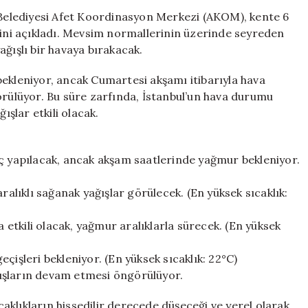
6
r Belediyesi Afet Koordinasyon Merkezi (AKOM), kente 6
Gün
ğini açıkladı. Mevsim normallerinin üzerinde seyreden
Sürecek
yağışlı bir havaya bırakacak.
Yağış
Bekleniyor
bekleniyor, ancak Cumartesi akşamı itibarıyla hava
için
örülüyor. Bu süre zarfında, İstanbul’un hava durumu
şlar etkili olacak.
ıç yapılacak, ancak akşam saatlerinde yağmur bekleniyor.
ralıklı sağanak yağışlar görülecek. (En yüksek sıcaklık:
a etkili olacak, yağmur aralıklarla sürecek. (En yüksek
geçişleri bekleniyor. (En yüksek sıcaklık: 22°C)
ışların devam etmesi öngörülüyor.
klıkların hissedilir derecede düşeceği ve yerel olarak