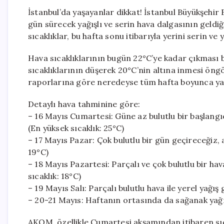
İstanbul’da yaşayanlar dikkat! İstanbul Büyükşehi
gün sürecek yağışlı ve serin hava dalgasının geldi
sıcaklıklar, bu hafta sonu itibarıyla yerini serin ve 
Hava sıcaklıklarının bugün 22°C’ye kadar çıkması 
sıcaklıklarının düşerek 20°C’nin altına inmesi öng
raporlarına göre neredeyse tüm hafta boyunca yağı
Detaylı hava tahminine göre:
– 16 Mayıs Cumartesi: Güne az bulutlu bir başlang
(En yüksek sıcaklık: 25°C)
– 17 Mayıs Pazar: Çok bulutlu bir gün geçireceğiz, a
19°C)
– 18 Mayıs Pazartesi: Parçalı ve çok bulutlu bir hav
sıcaklık: 18°C)
– 19 Mayıs Salı: Parçalı bulutlu hava ile yerel yağış 
– 20-21 Mayıs: Haftanın ortasında da sağanak yağ
AKOM, özellikle Cumartesi akşamından itibaren sıca