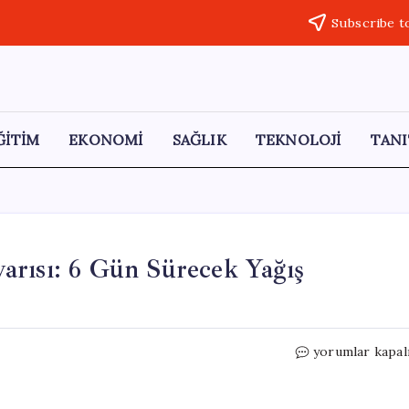
Subscribe t
ĞİTİM
EKONOMİ
SAĞLIK
TEKNOLOJİ
TANI
arısı: 6 Gün Sürecek Yağış
İstanbullulara
yorumlar kapal
Hava
Durumu
Uyarısı: