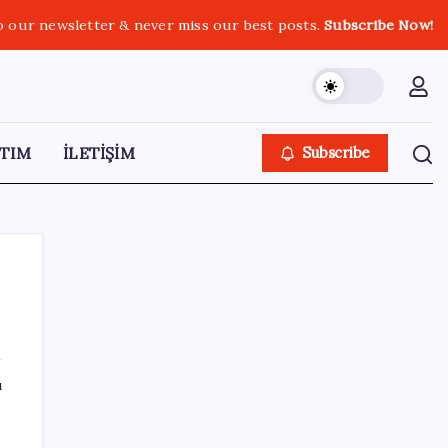
o our newsletter & never miss our best posts.
Subscribe Now!
TIM
İLETİŞİM
Subscribe
SON YAZILAR
ı
Quick Sigorta’nın Halka Arzı Başarıyla
Tamamlandı