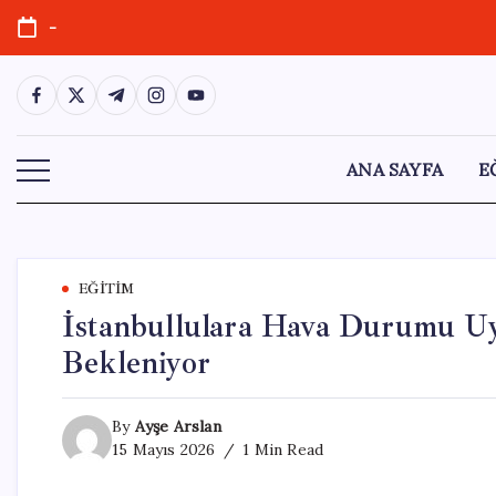
Skip
-
to
content
https://www.facebook.com/
https://twitter.com/
https://t.me/
https://www.instagram.com/
https://youtube.com/
ANA SAYFA
E
EĞITIM
İstanbullulara Hava Durumu Uy
Bekleniyor
By
Ayşe Arslan
15 Mayıs 2026
1 Min Read