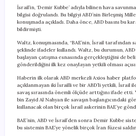
İsrail’in, ‘Demir Kubbe’ adıyla bilinen hava savunma
bilgisi doğrulandı. Bu bilgiyi ABD’nin Birleşmiş Mill
konuşmada açıkladı. Daha önce, ABD basını bu kara
bildirmişti.
Waltz, konuşmasında, “BAE’nin, İsrail tarafından 
şeklinde ifadeler kullandı. Waltz, bu durumun, ABD-İ
başlayan çatışma esnasında gerçekleştiğini de beli
gönderildiğini ilk kez onaylayan yetkili olması açı
Haberin ilk olarak ABD merkezli Axios haber platfo
açıklanmayan iki İsrailli ve bir ABD’li yetkili, İsrail 
savaş sırasında önemli ölçüde arttığını ifade ett
bin Zayid Al Nahyan ile savaşın başlangıcındaki g
kullanacak olan birçok İsrail askerinin BAE’ye gönde
BAE’nin, ABD ve İsrail’den sonra Demir Kubbe sistemi
bu sistemin BAE’ye yönelik birçok İran füzesi saldır