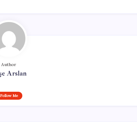
Author
şe Arslan
Follow Me