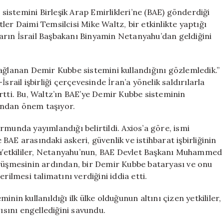
Demir
 sistemini Birleşik Arap Emirlikleri’ne (BAE) gönderdiği
Kubbe
etler Daimi Temsilcisi Mike Waltz, bir etkinlikte yaptığı
Hava
rın İsrail Başbakanı Binyamin Netanyahu’dan geldiğini
Savunma
Sistemi
Gönderdi
sağlanan Demir Kubbe sistemini kullandığını gözlemledik.”
için
srail işbirliği çerçevesinde İran’a yönelik saldırılarla
rtti. Bu, Waltz’ın BAE’ye Demir Kubbe sisteminin
sından önem taşıyor.
rmunda yayımlandığı belirtildi. Axios’a göre, ismi
ile BAE arasındaki askeri, güvenlik ve istihbarat işbirliğinin
i. Yetkililer, Netanyahu’nun, BAE Devlet Başkanı Muhammed
örüşmesinin ardından, bir Demir Kubbe bataryası ve onu
rilmesi talimatını verdiğini iddia etti.
nin kullanıldığı ilk ülke olduğunun altını çizen yetkililer,
ısını engellediğini savundu.