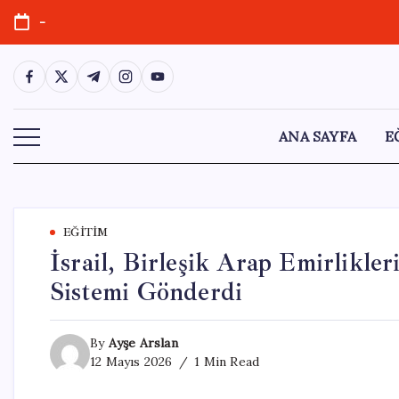
Skip
-
to
content
https://www.facebook.com/
https://twitter.com/
https://t.me/
https://www.instagram.com/
https://youtube.com/
ANA SAYFA
E
EĞITIM
İsrail, Birleşik Arap Emirlikl
Sistemi Gönderdi
By
Ayşe Arslan
12 Mayıs 2026
1 Min Read