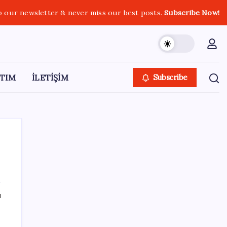
o our newsletter & never miss our best posts.
Subscribe Now!
TIM
İLETİŞİM
Subscribe
SON YAZILAR
ı
Quick Sigorta’nın Halka Arzı Başarıyla
Tamamlandı