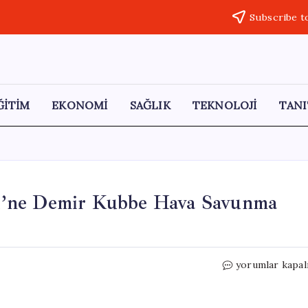
Subscribe t
ĞİTİM
EKONOMİ
SAĞLIK
TEKNOLOJİ
TANI
eri’ne Demir Kubbe Hava Savunma
İsrail,
yorumlar kapal
Birleşik
Arap
Emirlikleri’ne