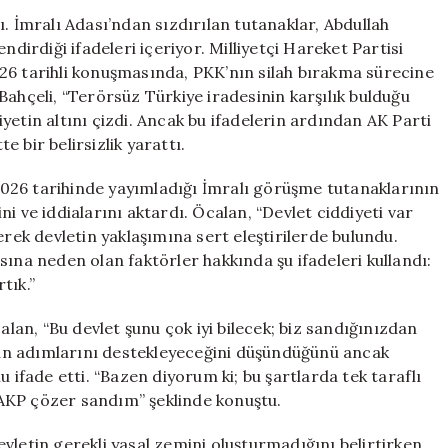
Etti:
. İmralı Adası’ndan sızdırılan tutanaklar, Abdullah
Öcalan
ndirdiği ifadeleri içeriyor. Milliyetçi Hareket Partisi
Devletin
26 tarihli konuşmasında, PKK’nın silah bırakma sürecine
Ciddiyetini
Bahçeli, “Terörsüz Türkiye iradesinin karşılık bulduğu
Sorguladı
yetin altını çizdi. Ancak bu ifadelerin ardından AK Parti
için
 bir belirsizlik yarattı.
026 tarihinde yayımladığı İmralı görüşme tutanaklarının
ini ve iddialarını aktardı. Öcalan, “Devlet ciddiyeti var
erek devletin yaklaşımına sert eleştirilerde bulundu.
sına neden olan faktörler hakkında şu ifadeleri kullandı:
tık.”
alan, “Bu devlet şunu çok iyi bilecek; biz sandığınızdan
’nin adımlarını destekleyeceğini düşündüğünü ancak
 ifade etti. “Bazen diyorum ki; bu şartlarda tek taraflı
AKP çözer sandım” şeklinde konuştu.
devletin gerekli yasal zemini oluşturmadığını belirtirken,