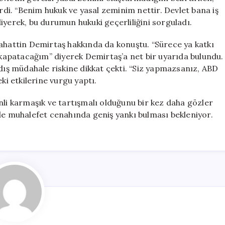
irdi. “Benim hukuk ve yasal zeminim nettir. Devlet bana iş
iyerek, bu durumun hukuki geçerliliğini sorguladı.
lahattin Demirtaş hakkında da konuştu. “Sürece ya katkı
apatacağım” diyerek Demirtaş’a net bir uyarıda bulundu.
 dış müdahale riskine dikkat çekti. “Siz yapmazsanız, ABD
ki etkilerine vurgu yaptı.
nli karmaşık ve tartışmalı olduğunu bir kez daha gözler
 de muhalefet cenahında geniş yankı bulması bekleniyor.