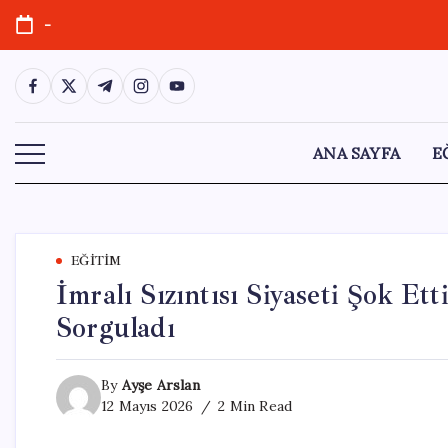
Skip
-
to
content
https://www.facebook.com/
https://twitter.com/
https://t.me/
https://www.instagram.com/
https://youtube.com/
ANA SAYFA
E
EĞITIM
İmralı Sızıntısı Siyaseti Şok Et
Sorguladı
By
Ayşe Arslan
12 Mayıs 2026
2 Min Read