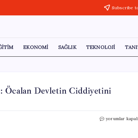
Subscribe t
ĞİTİM
EKONOMİ
SAĞLIK
TEKNOLOJİ
TANI
ti: Öcalan Devletin Ciddiyetini
İmralı
yorumlar kapal
Sızıntısı
Siyaseti
Şok