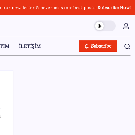
o our newsletter & never miss our best posts.
Subscribe Now!
TIM
İLETİŞİM
Subscribe
SON YAZILAR
ı
Quick Sigorta’nın Halka Arzı Başarıyla
Tamamlandı