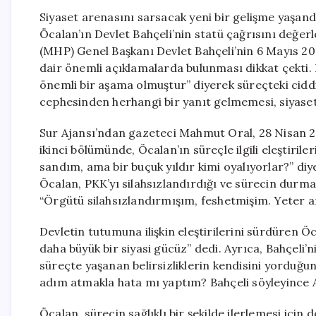
Siyaset arenasını sarsacak yeni bir gelişme yaşandı
Öcalan’ın Devlet Bahçeli’nin statü çağrısını değerle
(MHP) Genel Başkanı Devlet Bahçeli’nin 6 Mayıs 20
dair önemli açıklamalarda bulunması dikkat çekti. 
önemli bir aşama olmuştur” diyerek süreçteki ciddi
cephesinden herhangi bir yanıt gelmemesi, siyasette
Sur Ajansı’ndan gazeteci Mahmut Oral, 28 Nisan 2
ikinci bölümünde, Öcalan’ın süreçle ilgili eleştiriler
sandım, ama bir buçuk yıldır kimi oyalıyorlar?” diy
Öcalan, PKK’yı silahsızlandırdığı ve sürecin durma
“Örgütü silahsızlandırmışım, feshetmişim. Yeter ar
Devletin tutumuna ilişkin eleştirilerini sürdüren Öc
daha büyük bir siyasi gücüz” dedi. Ayrıca, Bahçeli
süreçte yaşanan belirsizliklerin kendisini yorduğunu
adım atmakla hata mı yaptım? Bahçeli söyleyince 
Öcalan, sürecin sağlıklı bir şekilde ilerlemesi için 