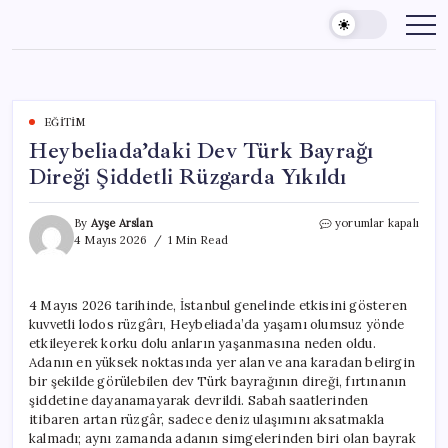
Skip
to
content
EĞITIM
Heybeliada’daki Dev Türk Bayrağı
Direği Şiddetli Rüzgarda Yıkıldı
Heybeliada’daki
By
Ayşe Arslan
yorumlar kapalı
Dev
4 Mayıs 2026
1 Min Read
Türk
Bayrağı
Direği
4 Mayıs 2026 tarihinde, İstanbul genelinde etkisini gösteren
Şiddetli
kuvvetli lodos rüzgârı, Heybeliada’da yaşamı olumsuz yönde
Rüzgarda
Yıkıldı
etkileyerek korku dolu anların yaşanmasına neden oldu.
için
Adanın en yüksek noktasında yer alan ve ana karadan belirgin
bir şekilde görülebilen dev Türk bayrağının direği, fırtınanın
şiddetine dayanamayarak devrildi. Sabah saatlerinden
itibaren artan rüzgâr, sadece deniz ulaşımını aksatmakla
kalmadı; aynı zamanda adanın simgelerinden biri olan bayrak