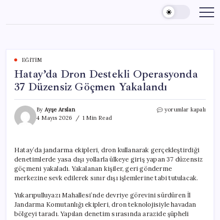
Skip
to
content
EĞITIM
Hatay’da Dron Destekli Operasyonda
37 Düzensiz Göçmen Yakalandı
Hatay’da
By
Ayşe Arslan
yorumlar kapalı
Dron
4 Mayıs 2026
1 Min Read
Destekli
Operasyonda
37
Hatay’da jandarma ekipleri, dron kullanarak gerçekleştirdiği
Düzensiz
denetimlerde yasa dışı yollarla ülkeye giriş yapan 37 düzensiz
Göçmen
Yakalandı
göçmeni yakaladı. Yakalanan kişiler, geri gönderme
için
merkezine sevk edilerek sınır dışı işlemlerine tabi tutulacak.
Yukarıpulluyazı Mahallesi’nde devriye görevini sürdüren İl
Jandarma Komutanlığı ekipleri, dron teknolojisiyle havadan
bölgeyi taradı. Yapılan denetim sırasında arazide şüpheli