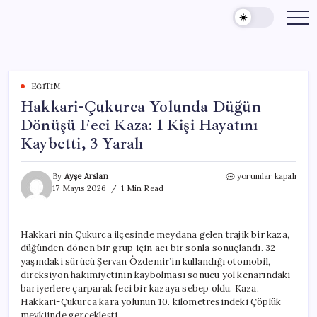
Skip
to
content
EĞITIM
Hakkari-Çukurca Yolunda Düğün
Dönüşü Feci Kaza: 1 Kişi Hayatını
Kaybetti, 3 Yaralı
Hakkari-
By
Ayşe Arslan
yorumlar kapalı
Çukurca
17 Mayıs 2026
1 Min Read
Yolunda
Düğün
Dönüşü
Hakkari’nin Çukurca ilçesinde meydana gelen trajik bir kaza,
Feci
düğünden dönen bir grup için acı bir sonla sonuçlandı. 32
Kaza:
1
yaşındaki sürücü Şervan Özdemir’in kullandığı otomobil,
Kişi
direksiyon hakimiyetinin kaybolması sonucu yol kenarındaki
Hayatını
bariyerlere çarparak feci bir kazaya sebep oldu. Kaza,
Kaybetti,
Hakkari-Çukurca kara yolunun 10. kilometresindeki Çöplük
3
mevkiinde gerçekleşti.