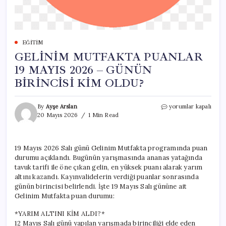
EĞITIM
GELİNİM MUTFAKTA PUANLAR
19 MAYIS 2026 – GÜNÜN
BİRİNCİSİ KİM OLDU?
GELİNİM
By
Ayşe Arslan
yorumlar kapalı
MUTFAKTA
20 Mayıs 2026
1 Min Read
PUANLAR
19
MAYIS
19 Mayıs 2026 Salı günü Gelinim Mutfakta programında puan
2026
durumu açıklandı. Bugünün yarışmasında ananas yatağında
–
GÜNÜN
tavuk tarifi ile öne çıkan gelin, en yüksek puanı alarak yarım
BİRİNCİSİ
altını kazandı. Kayınvalidelerin verdiği puanlar sonrasında
KİM
günün birincisi belirlendi. İşte 19 Mayıs Salı gününe ait
OLDU?
Gelinim Mutfakta puan durumu:
için
*YARIM ALTINI KİM ALDI?*
12 Mayıs Salı günü yapılan yarışmada birinciliği elde eden