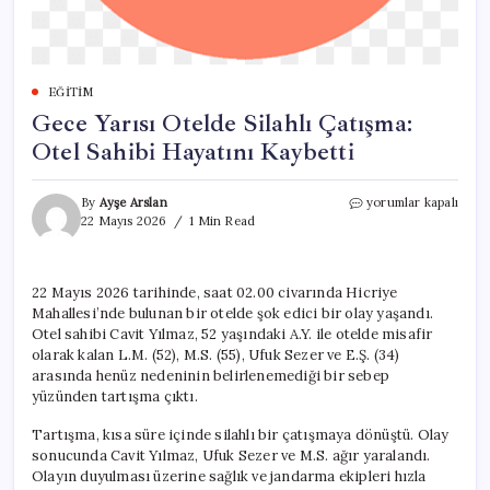
EĞITIM
Gece Yarısı Otelde Silahlı Çatışma:
Otel Sahibi Hayatını Kaybetti
Gece
By
Ayşe Arslan
yorumlar kapalı
Yarısı
22 Mayıs 2026
1 Min Read
Otelde
Silahlı
Çatışma:
22 Mayıs 2026 tarihinde, saat 02.00 civarında Hicriye
Otel
Mahallesi’nde bulunan bir otelde şok edici bir olay yaşandı.
Sahibi
Hayatını
Otel sahibi Cavit Yılmaz, 52 yaşındaki A.Y. ile otelde misafir
Kaybetti
olarak kalan L.M. (52), M.S. (55), Ufuk Sezer ve E.Ş. (34)
için
arasında henüz nedeninin belirlenemediği bir sebep
yüzünden tartışma çıktı.
Tartışma, kısa süre içinde silahlı bir çatışmaya dönüştü. Olay
sonucunda Cavit Yılmaz, Ufuk Sezer ve M.S. ağır yaralandı.
Olayın duyulması üzerine sağlık ve jandarma ekipleri hızla