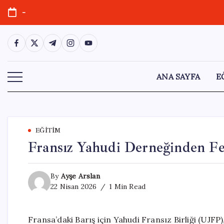
Skip
-
to
content
https://www.facebook.com/
https://twitter.com/
https://t.me/
https://www.instagram.com/
https://youtube.com/
ANA SAYFA
E
EĞITIM
Fransız Yahudi Derneğinden Fed
By
Ayşe Arslan
22 Nisan 2026
1 Min Read
Fransa’daki Barış için Yahudi Fransız Birliği (UJFP),