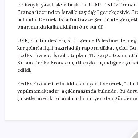
iddiasıyla yasal işlem başlattı. UJFP, FedEx Franc
Fransa üzerinden İsrail’e taşıdığı” gerekçesiyle F
bulundu. Dernek, İsrail’in Gazze Şeridi’nde gerçe
onarımında kullanıldığını öne sürdü.
UYF, Filistin destekçisi Urgence Palestine derneği
kargolarla ilgili hazırladığı rapora dikkat çekti. B
FedEx France, İsrail’e toplam 117 kargo teslim etti
3’ünün FedEx France uçaklarıyla taşındığı ve şirke
edildi.
FedEx France ise bu iddialara yanıt vererek, “Ulus
yapılmamaktadır” açıklamasında bulundu. Bu durum
şirketlerin etik sorumluluklarını yeniden gündeme 