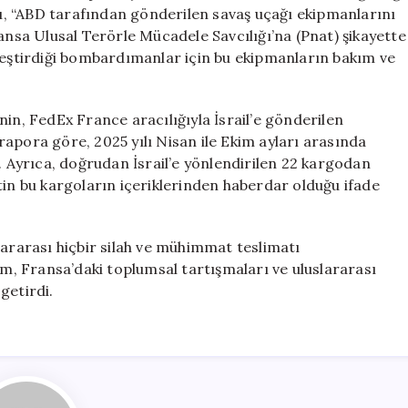
Yardım
e’ı, “ABD tarafından gönderilen savaş uçağı ekipmanlarını
Suçlaması
ransa Ulusal Terörle Mücadele Savcılığı’na (Pnat) şikayette
için
kleştirdiği bombardımanlar için bu ekipmanların bakım ve
nin, FedEx France aracılığıyla İsrail’e gönderilen
u rapora göre, 2025 yılı Nisan ile Ekim ayları arasında
. Ayrıca, doğrudan İsrail’e yönlendirilen 22 kargodan
tin bu kargoların içeriklerinden haberdar olduğu ifade
lararası hiçbir silah ve mühimmat teslimatı
, Fransa’daki toplumsal tartışmaları ve uluslararası
getirdi.