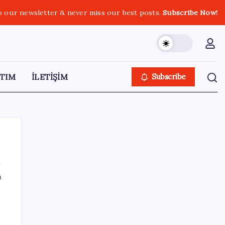
o our newsletter & never miss our best posts.
Subscribe Now!
TIM
İLETİŞİM
Subscribe
ı
SON YAZILAR
Quick Sigorta’nın Halka Arzı Başarıyla
Tamamlandı