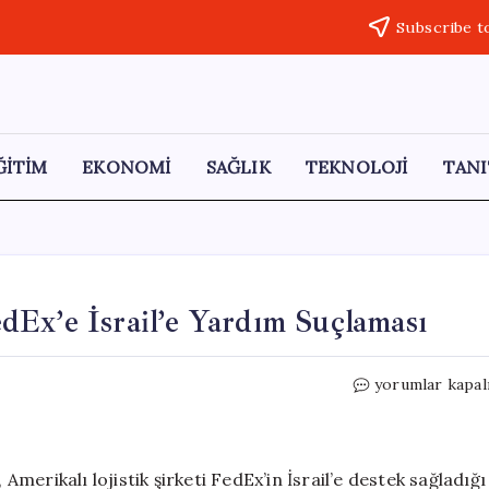
Subscribe t
ĞİTİM
EKONOMİ
SAĞLIK
TEKNOLOJİ
TANI
Ex’e İsrail’e Yardım Suçlaması
Fransız
yorumlar kapal
Yahudi
Derneğinden
FedEx’e
İsrail’e
 Amerikalı lojistik şirketi FedEx’in İsrail’e destek sağladığı