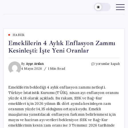
Skip
to
content
HABER
Emeklilerin 4 Aylık Enflasyon Zammı
Kesinleşti: İşte Yeni Oranlar
Emeklilerin
By
Ayşe Arslan
yorumlar kapalı
4
4 Mayıs 2026
1 Min Read
Aylık
Enflasyon
Zammı
Emeklilerin beklediği 4 aylık enflasyon zammı netleşti.
Kesinleşti:
Türkiye İstatistik Kurumu (TÜİK), nisan ayı enflasyon oranını
İşte
Yeni
yüzde 4,18 olarak açıkladı. Bu rakam, SSK ve Bağ-Kur
Oranlar
emeklileri için 2026 yılının ilk dört ayında kesinleşen zam
için
oranının yüzde 14,35 olduğunu ortaya koydu. Emekli
maaşlarına yansıtılacak enflasyon farkının belirlenmesi için
mayıs ve haziran ayı verileri bekleniyor. SSK ve Bağ-Kur
emeklilerinin kesin zam oranı ise 3 Temmuz 2026 tarihinde