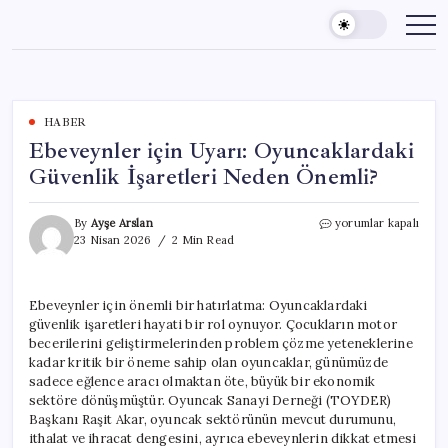
Skip
to
content
HABER
Ebeveynler için Uyarı: Oyuncaklardaki
Güvenlik İşaretleri Neden Önemli?
Ebeveynler
By
Ayşe Arslan
yorumlar kapalı
için
23 Nisan 2026
2 Min Read
Uyarı:
Oyuncaklardaki
Güvenlik
Ebeveynler için önemli bir hatırlatma: Oyuncaklardaki
İşaretleri
güvenlik işaretleri hayati bir rol oynuyor. Çocukların motor
Neden
Önemli?
becerilerini geliştirmelerinden problem çözme yeteneklerine
için
kadar kritik bir öneme sahip olan oyuncaklar, günümüzde
sadece eğlence aracı olmaktan öte, büyük bir ekonomik
sektöre dönüşmüştür. Oyuncak Sanayi Derneği (TOYDER)
Başkanı Raşit Akar, oyuncak sektörünün mevcut durumunu,
ithalat ve ihracat dengesini, ayrıca ebeveynlerin dikkat etmesi