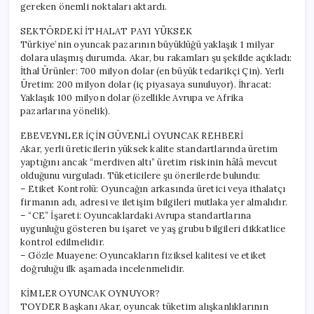
gereken önemli noktaları aktardı.
SEKTÖRDEKİ İTHALAT PAYI YÜKSEK
Türkiye’nin oyuncak pazarının büyüklüğü yaklaşık 1 milyar
dolara ulaşmış durumda. Akar, bu rakamları şu şekilde açıkladı:
İthal Ürünler: 700 milyon dolar (en büyük tedarikçi Çin). Yerli
Üretim: 200 milyon dolar (iç piyasaya sunuluyor). İhracat:
Yaklaşık 100 milyon dolar (özellikle Avrupa ve Afrika
pazarlarına yönelik).
EBEVEYNLER İÇİN GÜVENLİ OYUNCAK REHBERİ
Akar, yerli üreticilerin yüksek kalite standartlarında üretim
yaptığını ancak “merdiven altı” üretim riskinin hâlâ mevcut
olduğunu vurguladı. Tüketicilere şu önerilerde bulundu:
– Etiket Kontrolü: Oyuncağın arkasında üretici veya ithalatçı
firmanın adı, adresi ve iletişim bilgileri mutlaka yer almalıdır.
– “CE” İşareti: Oyuncaklardaki Avrupa standartlarına
uygunluğu gösteren bu işaret ve yaş grubu bilgileri dikkatlice
kontrol edilmelidir.
– Gözle Muayene: Oyuncakların fiziksel kalitesi ve etiket
doğruluğu ilk aşamada incelenmelidir.
KİMLER OYUNCAK OYNUYOR?
TOYDER Başkanı Akar, oyuncak tüketim alışkanlıklarının