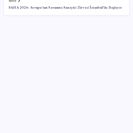
Next
SAHA 2026: Avrupa’nın Savunma Sanayisi Zirvesi İstanbul’da Başlıyor
SON YAZILAR
BDDK’den tasarruf finansman şirketlerine yeni
düzenleme
CHP Mut ve Silifke İlçe Başkanlıklarında toplu istifa:
YENİ Parti’ye katılma kararı aldılar
Bakan Kurum: Bu işler ahbap çavuş ilişkisiyle
yürümez